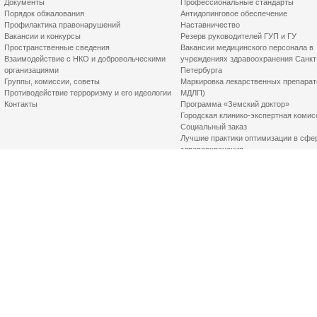
Документы
Профессиональные стандарты
Порядок обжалования
Антидопинговое обеспечение
Профилактика правонарушений
Наставничество
Вакансии и конкурсы
Резерв руководителей ГУП и ГУ
Пространственные сведения
Вакансии медицинского персонала в
Взаимодействие с НКО и добровольческими
учреждениях здравоохранения Санкт
организациями
Петербурга
Группы, комиссии, советы
Маркировка лекарственных препарат
Противодействие терроризму и его идеологии
МДЛП)
Контакты
Программа «Земский доктор»
Городская клинико-экспертная комис
Социальный заказ
Лучшие практики оптимизации в сфе
здравоохранения