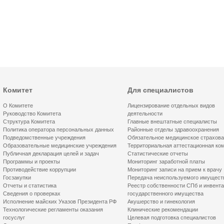
Комитет
Для специалистов
О Комитете
Лицензирование отдельных видов
Руководство Комитета
деятельности
Структура Комитета
Главные внештатные специалисты
Политика оператора персональных данных
Районные отделы здравоохранения
Подведомственные учреждения
Обязательное медицинское страхов
Образовательные медицинские учреждения
Территориальная аттестационная ко
Публичная декларация целей и задач
Статистические отчеты
Программы и проекты
Мониторинг заработной платы
Противодействие коррупции
Мониторинг записи на прием к врачу
Госзакупки
Передача неиспользуемого имущест
Отчеты и статистика
Реестр собственности СПб и инвент
Сведения о проверках
государственного имущества
Исполнение майских Указов Президента РФ
Акушерство и гинекология
Технологические регламенты оказания
Клинические рекомендации
госуслуг
Целевая подготовка специалистов