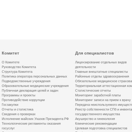
Комитет
Для специалистов
О Комитете
Лицензирование отдельных видов
Руководство Комитета
деятельности
Структура Комитета
Главные внештатные специалисты
Политика оператора персональных данных
Районные отделы здравоохранения
Подведомственные учреждения
Обязательное медицинское страхов
Образовательные медицинские учреждения
Территориальная аттестационная ко
Публичная декларация целей и задач
Статистические отчеты
Программы и проекты
Мониторинг заработной платы
Противодействие коррупции
Мониторинг записи на прием к врачу
Госзакупки
Передача неиспользуемого имущест
Отчеты и статистика
Реестр собственности СПб и инвент
Сведения о проверках
государственного имущества
Исполнение майских Указов Президента РФ
Акушерство и гинекология
Технологические регламенты оказания
Клинические рекомендации
госуслуг
Целевая подготовка специалистов