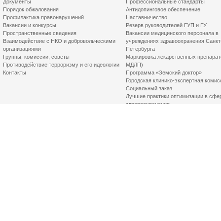
Документы
Профессиональные стандарты
Порядок обжалования
Антидопинговое обеспечение
Профилактика правонарушений
Наставничество
Вакансии и конкурсы
Резерв руководителей ГУП и ГУ
Пространственные сведения
Вакансии медицинского персонала в
Взаимодействие с НКО и добровольческими
учреждениях здравоохранения Санкт
организациями
Петербурга
Группы, комиссии, советы
Маркировка лекарственных препарат
Противодействие терроризму и его идеологии
МДЛП)
Контакты
Программа «Земский доктор»
Городская клинико-экспертная комис
Социальный заказ
Лучшие практики оптимизации в сфе
здравоохранения