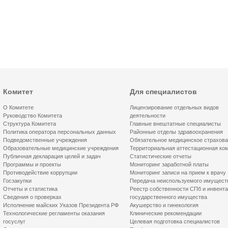
Комитет
Для специалистов
О Комитете
Лицензирование отдельных видов
Руководство Комитета
деятельности
Структура Комитета
Главные внештатные специалисты
Политика оператора персональных данных
Районные отделы здравоохранения
Подведомственные учреждения
Обязательное медицинское страхов
Образовательные медицинские учреждения
Территориальная аттестационная ко
Публичная декларация целей и задач
Статистические отчеты
Программы и проекты
Мониторинг заработной платы
Противодействие коррупции
Мониторинг записи на прием к врачу
Госзакупки
Передача неиспользуемого имущест
Отчеты и статистика
Реестр собственности СПб и инвент
Сведения о проверках
государственного имущества
Исполнение майских Указов Президента РФ
Акушерство и гинекология
Технологические регламенты оказания
Клинические рекомендации
госуслуг
Целевая подготовка специалистов