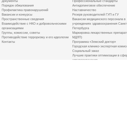
Документы
Профессиональные стандарты
Порядок обжалования
Антидопинговое обеспечение
Профилактика правонарушений
Наставничество
Вакансии и конкурсы
Резерв руководителей ГУП и ГУ
Пространственные сведения
Вакансии медицинского персонала в
Взаимодействие с НКО и добровольческими
учреждениях здравоохранения Санкт
организациями
Петербурга
Группы, комиссии, советы
Маркировка лекарственных препарат
Противодействие терроризму и его идеологии
МДЛП)
Контакты
Программа «Земский доктор»
Городская клинико-экспертная комис
Социальный заказ
Лучшие практики оптимизации в сфе
здравоохранения