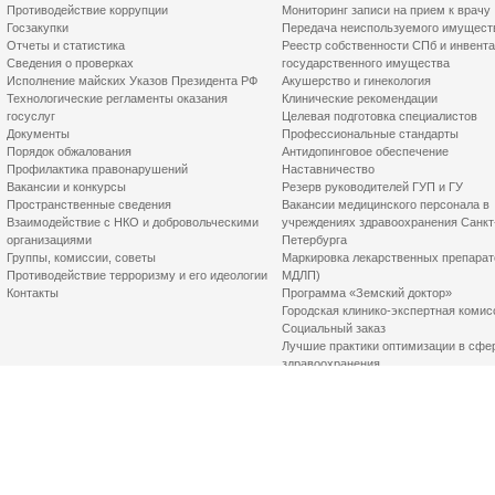
Противодействие коррупции
Мониторинг записи на прием к врачу
Госзакупки
Передача неиспользуемого имущест
Отчеты и статистика
Реестр собственности СПб и инвент
Сведения о проверках
государственного имущества
Исполнение майских Указов Президента РФ
Акушерство и гинекология
Технологические регламенты оказания
Клинические рекомендации
госуслуг
Целевая подготовка специалистов
Документы
Профессиональные стандарты
Порядок обжалования
Антидопинговое обеспечение
Профилактика правонарушений
Наставничество
Вакансии и конкурсы
Резерв руководителей ГУП и ГУ
Пространственные сведения
Вакансии медицинского персонала в
Взаимодействие с НКО и добровольческими
учреждениях здравоохранения Санкт
организациями
Петербурга
Группы, комиссии, советы
Маркировка лекарственных препарат
Противодействие терроризму и его идеологии
МДЛП)
Контакты
Программа «Земский доктор»
Городская клинико-экспертная комис
Социальный заказ
Лучшие практики оптимизации в сфе
здравоохранения