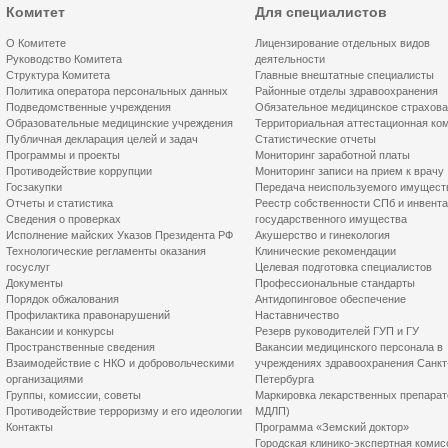
Комитет
Для специалистов
О Комитете
Лицензирование отдельных видов
Руководство Комитета
деятельности
Структура Комитета
Главные внештатные специалисты
Политика оператора персональных данных
Районные отделы здравоохранения
Подведомственные учреждения
Обязательное медицинское страхов
Образовательные медицинские учреждения
Территориальная аттестационная ко
Публичная декларация целей и задач
Статистические отчеты
Программы и проекты
Мониторинг заработной платы
Противодействие коррупции
Мониторинг записи на прием к врачу
Госзакупки
Передача неиспользуемого имущест
Отчеты и статистика
Реестр собственности СПб и инвент
Сведения о проверках
государственного имущества
Исполнение майских Указов Президента РФ
Акушерство и гинекология
Технологические регламенты оказания
Клинические рекомендации
госуслуг
Целевая подготовка специалистов
Документы
Профессиональные стандарты
Порядок обжалования
Антидопинговое обеспечение
Профилактика правонарушений
Наставничество
Вакансии и конкурсы
Резерв руководителей ГУП и ГУ
Пространственные сведения
Вакансии медицинского персонала в
Взаимодействие с НКО и добровольческими
учреждениях здравоохранения Санкт
организациями
Петербурга
Группы, комиссии, советы
Маркировка лекарственных препарат
Противодействие терроризму и его идеологии
МДЛП)
Контакты
Программа «Земский доктор»
Городская клинико-экспертная комис