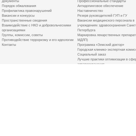
Документы
Профессиональные стандарты
Порядок обжалования
Антидопинговое обеспечение
Профилактика правонарушений
Наставничество
Вакансии и конкурсы
Резерв руководителей ГУП и ГУ
Пространственные сведения
Вакансии медицинского персонала в
Взаимодействие с НКО и добровольческими
учреждениях здравоохранения Санкт
организациями
Петербурга
Группы, комиссии, советы
Маркировка лекарственных препарат
Противодействие терроризму и его идеологии
МДЛП)
Контакты
Программа «Земский доктор»
Городская клинико-экспертная комис
Социальный заказ
Лучшие практики оптимизации в сфе
здравоохранения