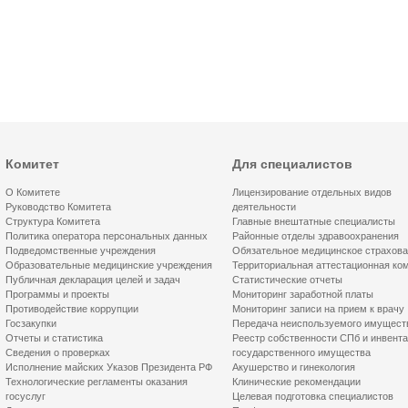
Комитет
Для специалистов
О Комитете
Лицензирование отдельных видов
Руководство Комитета
деятельности
Структура Комитета
Главные внештатные специалисты
Политика оператора персональных данных
Районные отделы здравоохранения
Подведомственные учреждения
Обязательное медицинское страхов
Образовательные медицинские учреждения
Территориальная аттестационная ко
Публичная декларация целей и задач
Статистические отчеты
Программы и проекты
Мониторинг заработной платы
Противодействие коррупции
Мониторинг записи на прием к врачу
Госзакупки
Передача неиспользуемого имущест
Отчеты и статистика
Реестр собственности СПб и инвент
Сведения о проверках
государственного имущества
Исполнение майских Указов Президента РФ
Акушерство и гинекология
Технологические регламенты оказания
Клинические рекомендации
госуслуг
Целевая подготовка специалистов