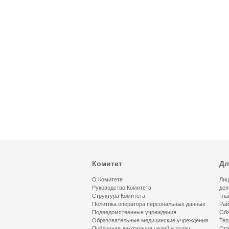
Комитет
Дл
О Комитете
Лиц
Руководство Комитета
дея
Структура Комитета
Гла
Политика оператора персональных данных
Рай
Подведомственные учреждения
Обя
Образовательные медицинские учреждения
Тер
Публичная декларация целей и задач
Ста