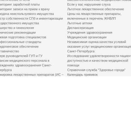
иторинг заработной платы
Если у вас нарушение слуха
иторинг записи на прием к врачу
Льготное лекарственное обеспечение
едача неиспользуемого имущества
Цены на лекарственные препараты,
стр собственности СПб и инвентаризации
включенные в перечень ЖНВЛП
ударственного имущества
Льготные аптеки
шерство и гинекология
Диспансеризация
нические рекомендации
Учреждения здравоохранения
евая подготовка специалистов
Медицинские организации
фессиональные стандарты
Независимая оценка качества условий
идопинговое обеспечение
оказания услуг медицинскими организаци
тавничество
Санкт-Петербурга
ерв руководителей ГУП и ГУ
Исследование удовлетворенности пациен
ансии медицинского персонала в
доступностью и качеством медицинской
еждениях здравоохранения Санкт-
помощи
ербурга
Справочная служба "Здоровье города"
кировка лекарственных препаратов (ИС –
Календарь прививок
ЛП)
График закрытия роддомов
грамма «Земский доктор»
Акушерство и гинекология
одская клинико-экспертная комиссия
Здоровье детей
иальный заказ
Донорство крови
шие практики оптимизации в сфере
Государственные услуги
авоохранения
Совет по защите прав пациентов
Мероприятия по улучшению качества жиз
инвалидов
Первая помощь
ВАЖНО ЗНАТЬ
Фонд «Круг добра»
Маршрутизация пациентов в медицинские