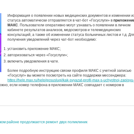
Информация о появлении новых медицинских документов и изменении и
статуса автоматически отправляется в чат-бот «Госуслуги» в
приложени
MАКС
. Пользователи оперативно могут узнавать о появлении в личном
кабинете результатов анализов, медосмотров и телемедицинских
консультаций, а также об изменении статуса больничных листов и т.д. Дл
получения уведомлений через чат-бот необходимо:
установить приложение МАКС;
авторизоваться через «Госуслуги»;
включить уведомления в чате.
Более подробную инструкцию связки профиля МАКС с учетной записью
«Госуслуг» вы можете посмотреть на сайте поддержки мессенджера:
https://help.max.ru/help/gosuslugi/kak-svyazat-profil-max-s-uchyotnoj-zapisyu
жно, если номер телефона в приложении МАКС совпадает с номером в
ком районе продолжается ремонт двух поликлиник