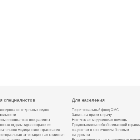
я специалистов
Для населения
ензирование отдельных видов
Территориальный фонд ОМС
тельности
Запись на прием к врачу
вные внештатные специалисты
Неотложная медицинская помощь
онные отделы здравоохранения
Предоставление обезболивающей терапи
зательное медицинское страхование
пациентам с хроническим болевым
риториальная аттестационная комиссия
синдромом
тистические отчеты
Высокотехнологичная медицинская помо