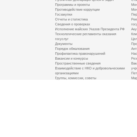
Программы и проекты
Мон
Противодействие коррупции
Мон
Госзакупки
Пер
Отчеты и статистика
Рее
Сведения о проверках
гос
Исполнение майских Указов Президента РФ
Аку
Технологические регламенты оказания
Кли
госуслуг
Цел
Документы
Про
Порядок обжалования
Ант
Профилактика правонарушений
Нас
Вакансии и конкурсы
Рез
Пространственные сведения
Вак
Взаимодействие с НКО и добровольческими
учр
организациями
Пет
Группы, комиссии, советы
Мар
Противодействие терроризму и его идеологии
МД
Контакты
Про
Гор
Соц
Луч
здр