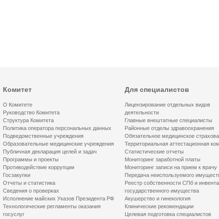
Комитет
Для специалистов
О Комитете
Лицензирование отдельных видов
Руководство Комитета
деятельности
Структура Комитета
Главные внештатные специалисты
Политика оператора персональных данных
Районные отделы здравоохранения
Подведомственные учреждения
Обязательное медицинское страхов
Образовательные медицинские учреждения
Территориальная аттестационная ко
Публичная декларация целей и задач
Статистические отчеты
Программы и проекты
Мониторинг заработной платы
Противодействие коррупции
Мониторинг записи на прием к врачу
Госзакупки
Передача неиспользуемого имущест
Отчеты и статистика
Реестр собственности СПб и инвент
Сведения о проверках
государственного имущества
Исполнение майских Указов Президента РФ
Акушерство и гинекология
Технологические регламенты оказания
Клинические рекомендации
госуслуг
Целевая подготовка специалистов