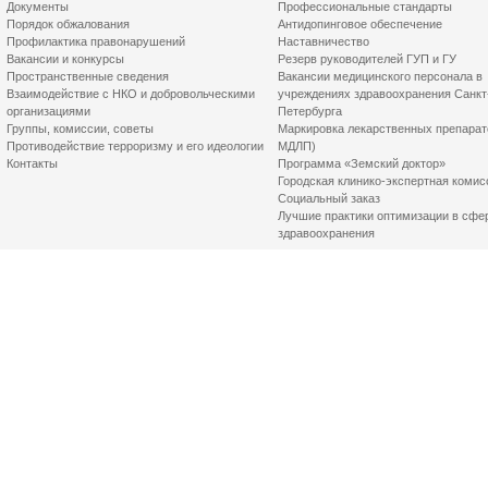
Документы
Профессиональные стандарты
Порядок обжалования
Антидопинговое обеспечение
Профилактика правонарушений
Наставничество
Вакансии и конкурсы
Резерв руководителей ГУП и ГУ
Пространственные сведения
Вакансии медицинского персонала в
Взаимодействие с НКО и добровольческими
учреждениях здравоохранения Санкт
организациями
Петербурга
Группы, комиссии, советы
Маркировка лекарственных препарат
Противодействие терроризму и его идеологии
МДЛП)
Контакты
Программа «Земский доктор»
Городская клинико-экспертная комис
Социальный заказ
Лучшие практики оптимизации в сфе
здравоохранения