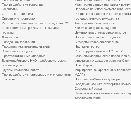
Противодействие коррупции
Мониторинг записи на прием к врачу
Госзакупки
Передача неиспользуемого имущест
Отчеты и статистика
Реестр собственности СПб и инвент
Сведения о проверках
государственного имущества
Исполнение майских Указов Президента РФ
Акушерство и гинекология
Технологические регламенты оказания
Клинические рекомендации
госуслуг
Целевая подготовка специалистов
Документы
Профессиональные стандарты
Порядок обжалования
Антидопинговое обеспечение
Профилактика правонарушений
Наставничество
Вакансии и конкурсы
Резерв руководителей ГУП и ГУ
Пространственные сведения
Вакансии медицинского персонала в
Взаимодействие с НКО и добровольческими
учреждениях здравоохранения Санкт
организациями
Петербурга
Группы, комиссии, советы
Маркировка лекарственных препарат
Противодействие терроризму и его идеологии
МДЛП)
Контакты
Программа «Земский доктор»
Городская клинико-экспертная комис
Социальный заказ
Лучшие практики оптимизации в сфе
здравоохранения