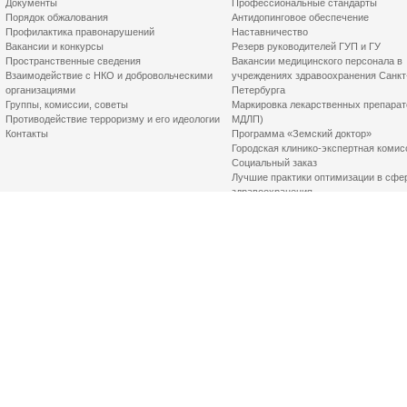
Документы
Профессиональные стандарты
Порядок обжалования
Антидопинговое обеспечение
Профилактика правонарушений
Наставничество
Вакансии и конкурсы
Резерв руководителей ГУП и ГУ
Пространственные сведения
Вакансии медицинского персонала в
Взаимодействие с НКО и добровольческими
учреждениях здравоохранения Санкт
организациями
Петербурга
Группы, комиссии, советы
Маркировка лекарственных препарат
Противодействие терроризму и его идеологии
МДЛП)
Контакты
Программа «Земский доктор»
Городская клинико-экспертная комис
Социальный заказ
Лучшие практики оптимизации в сфе
здравоохранения