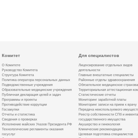
Комитет
Для специалистов
О Комитете
Лицензирование отдельных видов
Руководство Комитета
деятельности
Структура Комитета
Главные внештатные специалисты
Политика оператора персональных данных
Районные отделы здравоохранения
Подведомственные учреждения
Обязательное медицинское страхов
Образовательные медицинские учреждения
Территориальная аттестационная ко
Публичная декларация целей и задач
Статистические отчеты
Программы и проекты
Мониторинг заработной платы
Противодействие коррупции
Мониторинг записи на прием к врачу
Госзакупки
Передача неиспользуемого имущест
Отчеты и статистика
Реестр собственности СПб и инвент
Сведения о проверках
государственного имущества
Исполнение майских Указов Президента РФ
Акушерство и гинекология
Технологические регламенты оказания
Клинические рекомендации
госуслуг
Целевая подготовка специалистов