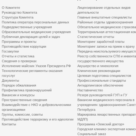
О Комитете
Лицензирование отдельных видов
Руководство Комитета
деятельности
Структура Комитета
Главные внештатные специалисты
Политика оператора персональных данных
Районные отделы здравоохранения
Подведомственные учреждения
Обязательное медицинское страхов
Образовательные медицинские учреждения
Территориальная аттестационная ко
Публичная декларация целей и задач
Статистические отчеты
Программы и проекты
Мониторинг заработной платы
Противодействие коррупции
Мониторинг записи на прием к врачу
Госзакупки
Передача неиспользуемого имущест
Отчеты и статистика
Реестр собственности СПб и инвент
Сведения о проверках
государственного имущества
Исполнение майских Указов Президента РФ
Акушерство и гинекология
Технологические регламенты оказания
Клинические рекомендации
госуслуг
Целевая подготовка специалистов
Документы
Профессиональные стандарты
Порядок обжалования
Антидопинговое обеспечение
Профилактика правонарушений
Наставничество
Вакансии и конкурсы
Резерв руководителей ГУП и ГУ
Пространственные сведения
Вакансии медицинского персонала в
Взаимодействие с НКО и добровольческими
учреждениях здравоохранения Санкт
организациями
Петербурга
Группы, комиссии, советы
Маркировка лекарственных препарат
Противодействие терроризму и его идеологии
МДЛП)
Контакты
Программа «Земский доктор»
Городская клинико-экспертная комис
Социальный заказ