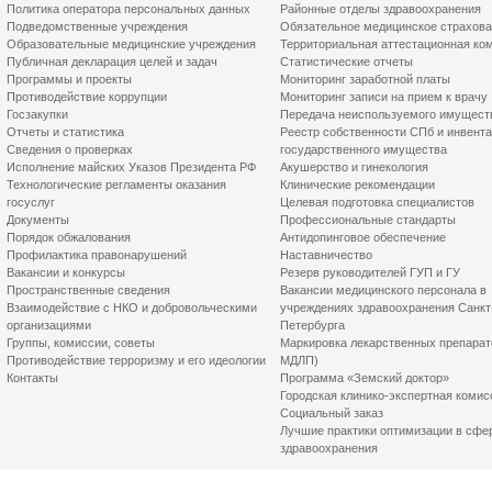
Политика оператора персональных данных
Районные отделы здравоохранения
Подведомственные учреждения
Обязательное медицинское страхов
Образовательные медицинские учреждения
Территориальная аттестационная ко
Публичная декларация целей и задач
Статистические отчеты
Программы и проекты
Мониторинг заработной платы
Противодействие коррупции
Мониторинг записи на прием к врачу
Госзакупки
Передача неиспользуемого имущест
Отчеты и статистика
Реестр собственности СПб и инвент
Сведения о проверках
государственного имущества
Исполнение майских Указов Президента РФ
Акушерство и гинекология
Технологические регламенты оказания
Клинические рекомендации
госуслуг
Целевая подготовка специалистов
Документы
Профессиональные стандарты
Порядок обжалования
Антидопинговое обеспечение
Профилактика правонарушений
Наставничество
Вакансии и конкурсы
Резерв руководителей ГУП и ГУ
Пространственные сведения
Вакансии медицинского персонала в
Взаимодействие с НКО и добровольческими
учреждениях здравоохранения Санкт
организациями
Петербурга
Группы, комиссии, советы
Маркировка лекарственных препарат
Противодействие терроризму и его идеологии
МДЛП)
Контакты
Программа «Земский доктор»
Городская клинико-экспертная комис
Социальный заказ
Лучшие практики оптимизации в сфе
здравоохранения