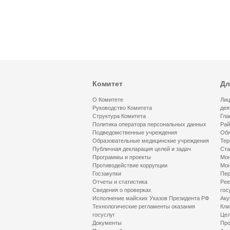
Комитет
Дл
О Комитете
Лиц
Руководство Комитета
дея
Структура Комитета
Гла
Политика оператора персональных данных
Рай
Подведомственные учреждения
Обя
Образовательные медицинские учреждения
Тер
Публичная декларация целей и задач
Ста
Программы и проекты
Мон
Противодействие коррупции
Мон
Госзакупки
Пер
Отчеты и статистика
Рее
Сведения о проверках
гос
Исполнение майских Указов Президента РФ
Аку
Технологические регламенты оказания
Кли
госуслуг
Цел
Документы
Про