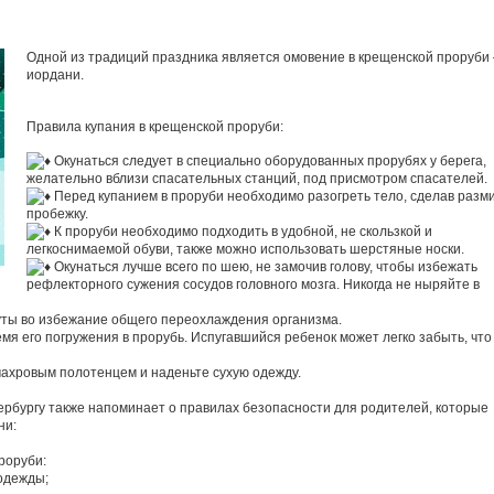
Одной из традиций праздника является омовение в крещенской проруби 
иордани.
Правила купания в крещенской проруби:
Окунаться следует в специально оборудованных прорубях у берега,
желательно вблизи спасательных станций, под присмотром спасателей.
Перед купанием в проруби необходимо разогреть тело, сделав разми
пробежку.
К проруби необходимо подходить в удобной, не скользкой и
легкоснимаемой обуви, также можно использовать шерстяные носки.
Окунаться лучше всего по шею, не замочив голову, чтобы избежать
рефлекторного сужения сосудов головного мозга. Никогда не ныряйте в
уты во избежание общего переохлаждения организма.
емя его погружения в прорубь. Испугавшийся ребенок может легко забыть, что
махровым полотенцем и наденьте сухую одежду.
рбургу также напоминает о правилах безопасности для родителей, которые
ни:
роруби:
 одежды;