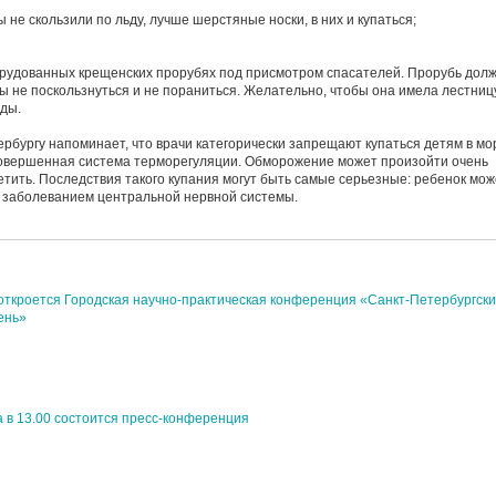
ы не скользили по льду, лучше шерстяные носки, в них и купаться;
борудованных крещенских прорубях под присмотром спасателей. Прорубь дол
ы не поскользнуться и не пораниться. Желательно, чтобы она имела лестниц
оды.
рбургу напоминает, что врачи категорически запрещают купаться детям в мо
есовершенная система терморегуляции. Обморожение может произойти очень
етить. Последствия такого купания могут быть самые серьезные: ребенок мож
м заболеванием центральной нервной системы.
 откроется Городская научно-практическая конференция «Санкт-Петербургск
ень»
а в 13.00 состоится пресс-конференция