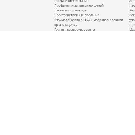
Порядок обжалования
Ант
Профилактика правонарушений
Нас
Вакансии и конкурсы
Рез
Пространственные сведения
Вак
Взаимодействие с НКО и добровольческими
учр
организациями
Пет
Группы, комиссии, советы
Мар
Противодействие терроризму и его идеологии
МД
Контакты
Про
Гор
Соц
Луч
здр