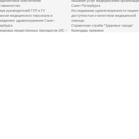
идопинговое обеспечение
оказания услуг медицинскими организаци
тавничество
Санкт-Петербурга
ерв руководителей ГУП и ГУ
Исследование удовлетворенности пациен
ансии медицинского персонала в
доступностью и качеством медицинской
еждениях здравоохранения Санкт-
помощи
ербурга
Справочная служба "Здоровье города"
кировка лекарственных препаратов (ИС –
Календарь прививок
ЛП)
График закрытия роддомов
грамма «Земский доктор»
Акушерство и гинекология
одская клинико-экспертная комиссия
Здоровье детей
иальный заказ
Донорство крови
шие практики оптимизации в сфере
Государственные услуги
авоохранения
Совет по защите прав пациентов
Мероприятия по улучшению качества жиз
инвалидов
Первая помощь
ВАЖНО ЗНАТЬ
Фонд «Круг добра»
Маршрутизация пациентов в медицинские
организации
Как оформить медсправку для владения
оружием
Доступная среда
Медицинская реабилитация для взрослых
Медицинская реабилитация для детей
Справочная информация
Кабиенты медико-психологического
консультирования