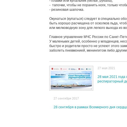
- плавки или купальник (белье, рубаха);
- тапочки, чтобы не поранить ноги, только чтоб
- резиновая шапочка.
Окунаться (купаться) следует в специально о
быть хорошо расчищена от осколков льда, чтоб
или мелководную зону для легкого выхода из в
Главное управление МЧС России по Санкт-Пете
У маленьких детей, особенно у младенцев, н
быстро и родители просто не успеют этого зам
заболеть пневмонией, менингитом либо други
27 мая 2021
28 мая 2021 года
респираторный д
27 сентября 2017
28 сентября в рамках Всемирного дня сердц