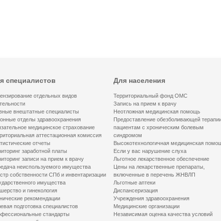
я специалистов
Для населения
ензирование отдельных видов
Территориальный фонд ОМС
тельности
Запись на прием к врачу
вные внештатные специалисты
Неотложная медицинская помощь
онные отделы здравоохранения
Предоставление обезболивающей терапи
зательное медицинское страхование
пациентам с хроническим болевым
риториальная аттестационная комиссия
синдромом
тистические отчеты
Высокотехнологичная медицинская помо
иторинг заработной платы
Если у вас нарушение слуха
иторинг записи на прием к врачу
Льготное лекарственное обеспечение
едача неиспользуемого имущества
Цены на лекарственные препараты,
стр собственности СПб и инвентаризации
включенные в перечень ЖНВЛП
ударственного имущества
Льготные аптеки
шерство и гинекология
Диспансеризация
нические рекомендации
Учреждения здравоохранения
евая подготовка специалистов
Медицинские организации
фессиональные стандарты
Независимая оценка качества условий