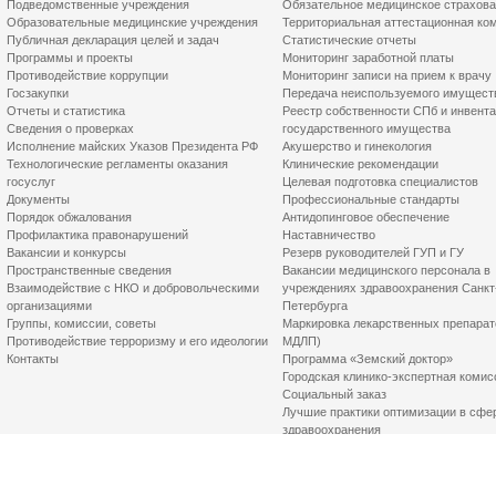
Подведомственные учреждения
Обязательное медицинское страхов
Образовательные медицинские учреждения
Территориальная аттестационная ко
Публичная декларация целей и задач
Статистические отчеты
Программы и проекты
Мониторинг заработной платы
Противодействие коррупции
Мониторинг записи на прием к врачу
Госзакупки
Передача неиспользуемого имущест
Отчеты и статистика
Реестр собственности СПб и инвент
Сведения о проверках
государственного имущества
Исполнение майских Указов Президента РФ
Акушерство и гинекология
Технологические регламенты оказания
Клинические рекомендации
госуслуг
Целевая подготовка специалистов
Документы
Профессиональные стандарты
Порядок обжалования
Антидопинговое обеспечение
Профилактика правонарушений
Наставничество
Вакансии и конкурсы
Резерв руководителей ГУП и ГУ
Пространственные сведения
Вакансии медицинского персонала в
Взаимодействие с НКО и добровольческими
учреждениях здравоохранения Санкт
организациями
Петербурга
Группы, комиссии, советы
Маркировка лекарственных препарат
Противодействие терроризму и его идеологии
МДЛП)
Контакты
Программа «Земский доктор»
Городская клинико-экспертная комис
Социальный заказ
Лучшие практики оптимизации в сфе
здравоохранения