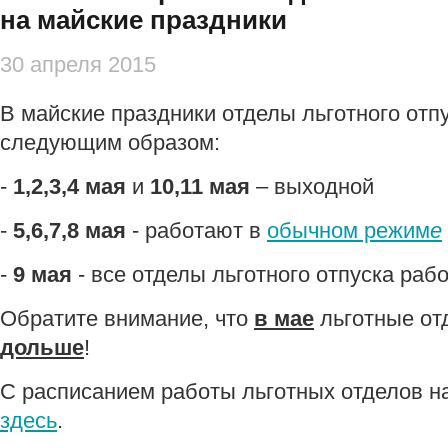
на майские праздники
30 апреля 2015
В майские праздники отделы льготного отпу
следующим образом:
-
1,2,3,4 мая
и
10,11 мая
– выходной
-
5,6,7,8 мая
- работают в
обычном режим
е
-
9 мая
- все отделы льготного отпуска ра
Обратите внимание, что
в мае
льготные от
дольше
!
С расписанием работы льготных отделов н
здесь
.