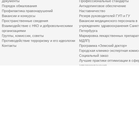
Документы
Профессиональные стандарты
Порядок обжалования
Антидопинговое обеспечение
Профилактика правонарушений
Наставничество
Вакансии и конкурсы
Резерв руководителей ГУП и ГУ
Пространственные сведения
Вакансии медицинского персонала в
Взаимодействие с НКО и добровольческими
учреждениях здравоохранения Санкт
организациями
Петербурга
Группы, комиссии, советы
Маркировка лекарственных препарат
Противодействие терроризму и его идеологии
МДЛП)
Контакты
Программа «Земский доктор»
Городская клинико-экспертная комис
Социальный заказ
Лучшие практики оптимизации в сфе
здравоохранения