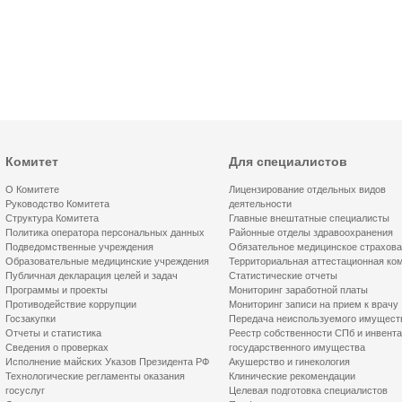
Комитет
Для специалистов
О Комитете
Лицензирование отдельных видов
Руководство Комитета
деятельности
Структура Комитета
Главные внештатные специалисты
Политика оператора персональных данных
Районные отделы здравоохранения
Подведомственные учреждения
Обязательное медицинское страхов
Образовательные медицинские учреждения
Территориальная аттестационная ко
Публичная декларация целей и задач
Статистические отчеты
Программы и проекты
Мониторинг заработной платы
Противодействие коррупции
Мониторинг записи на прием к врачу
Госзакупки
Передача неиспользуемого имущест
Отчеты и статистика
Реестр собственности СПб и инвент
Сведения о проверках
государственного имущества
Исполнение майских Указов Президента РФ
Акушерство и гинекология
Технологические регламенты оказания
Клинические рекомендации
госуслуг
Целевая подготовка специалистов