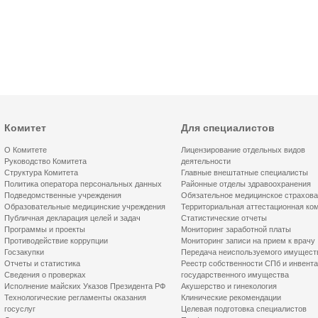
Комитет
Для специалистов
О Комитете
Лицензирование отдельных видов
Руководство Комитета
деятельности
Структура Комитета
Главные внештатные специалисты
Политика оператора персональных данных
Районные отделы здравоохранения
Подведомственные учреждения
Обязательное медицинское страхов
Образовательные медицинские учреждения
Территориальная аттестационная ко
Публичная декларация целей и задач
Статистические отчеты
Программы и проекты
Мониторинг заработной платы
Противодействие коррупции
Мониторинг записи на прием к врачу
Госзакупки
Передача неиспользуемого имущест
Отчеты и статистика
Реестр собственности СПб и инвент
Сведения о проверках
государственного имущества
Исполнение майских Указов Президента РФ
Акушерство и гинекология
Технологические регламенты оказания
Клинические рекомендации
госуслуг
Целевая подготовка специалистов