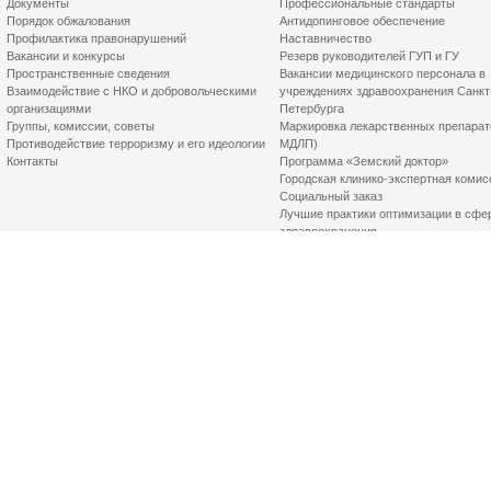
Документы
Профессиональные стандарты
Порядок обжалования
Антидопинговое обеспечение
Профилактика правонарушений
Наставничество
Вакансии и конкурсы
Резерв руководителей ГУП и ГУ
Пространственные сведения
Вакансии медицинского персонала в
Взаимодействие с НКО и добровольческими
учреждениях здравоохранения Санкт
организациями
Петербурга
Группы, комиссии, советы
Маркировка лекарственных препарат
Противодействие терроризму и его идеологии
МДЛП)
Контакты
Программа «Земский доктор»
Городская клинико-экспертная комис
Социальный заказ
Лучшие практики оптимизации в сфе
здравоохранения