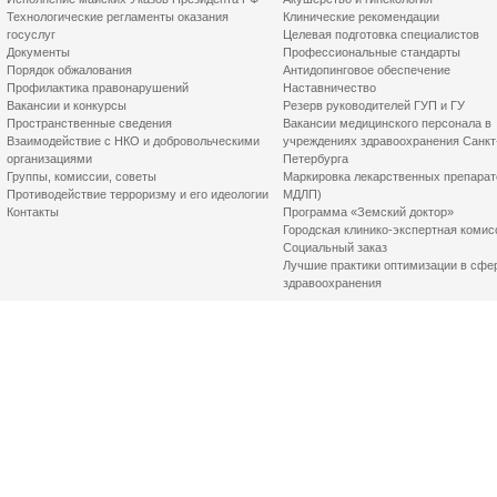
Технологические регламенты оказания
Клинические рекомендации
госуслуг
Целевая подготовка специалистов
Документы
Профессиональные стандарты
Порядок обжалования
Антидопинговое обеспечение
Профилактика правонарушений
Наставничество
Вакансии и конкурсы
Резерв руководителей ГУП и ГУ
Пространственные сведения
Вакансии медицинского персонала в
Взаимодействие с НКО и добровольческими
учреждениях здравоохранения Санкт
организациями
Петербурга
Группы, комиссии, советы
Маркировка лекарственных препарат
Противодействие терроризму и его идеологии
МДЛП)
Контакты
Программа «Земский доктор»
Городская клинико-экспертная комис
Социальный заказ
Лучшие практики оптимизации в сфе
здравоохранения