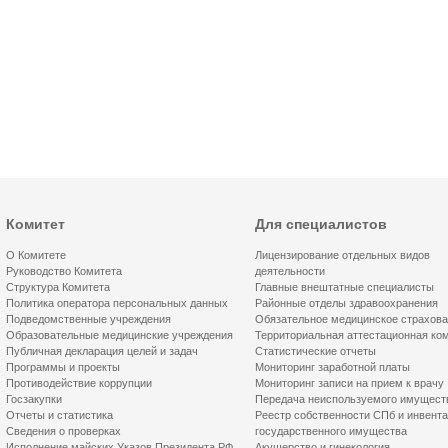
Комитет
Для специалистов
О Комитете
Лицензирование отдельных видов
Руководство Комитета
деятельности
Структура Комитета
Главные внештатные специалисты
Политика оператора персональных данных
Районные отделы здравоохранения
Подведомственные учреждения
Обязательное медицинское страхов
Образовательные медицинские учреждения
Территориальная аттестационная ко
Публичная декларация целей и задач
Статистические отчеты
Программы и проекты
Мониторинг заработной платы
Противодействие коррупции
Мониторинг записи на прием к врачу
Госзакупки
Передача неиспользуемого имущест
Отчеты и статистика
Реестр собственности СПб и инвент
Сведения о проверках
государственного имущества
Исполнение майских Указов Президента РФ
Акушерство и гинекология