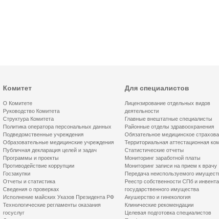
Комитет
Для специалистов
О Комитете
Лицензирование отдельных видов
Руководство Комитета
деятельности
Структура Комитета
Главные внештатные специалисты
Политика оператора персональных данных
Районные отделы здравоохранения
Подведомственные учреждения
Обязательное медицинское страхов
Образовательные медицинские учреждения
Территориальная аттестационная ко
Публичная декларация целей и задач
Статистические отчеты
Программы и проекты
Мониторинг заработной платы
Противодействие коррупции
Мониторинг записи на прием к врачу
Госзакупки
Передача неиспользуемого имущест
Отчеты и статистика
Реестр собственности СПб и инвент
Сведения о проверках
государственного имущества
Исполнение майских Указов Президента РФ
Акушерство и гинекология
Технологические регламенты оказания
Клинические рекомендации
госуслуг
Целевая подготовка специалистов