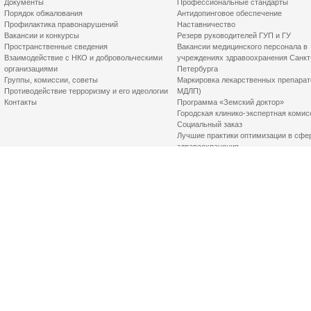
Документы
Профессиональные стандарты
Порядок обжалования
Антидопинговое обеспечение
Профилактика правонарушений
Наставничество
Вакансии и конкурсы
Резерв руководителей ГУП и ГУ
Пространственные сведения
Вакансии медицинского персонала в
Взаимодействие с НКО и добровольческими
учреждениях здравоохранения Санкт
организациями
Петербурга
Группы, комиссии, советы
Маркировка лекарственных препарат
Противодействие терроризму и его идеологии
МДЛП)
Контакты
Программа «Земский доктор»
Городская клинико-экспертная комис
Социальный заказ
Лучшие практики оптимизации в сфе
здравоохранения