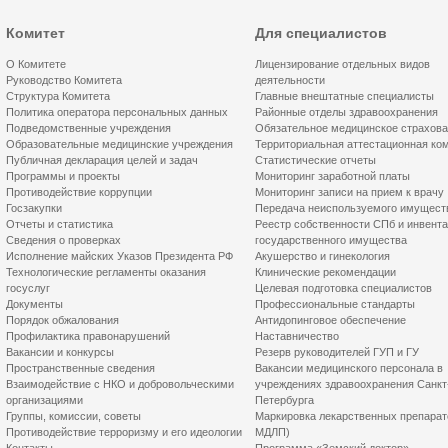
Комитет
Для специалистов
О Комитете
Лицензирование отдельных видов
Руководство Комитета
деятельности
Структура Комитета
Главные внештатные специалисты
Политика оператора персональных данных
Районные отделы здравоохранения
Подведомственные учреждения
Обязательное медицинское страхов
Образовательные медицинские учреждения
Территориальная аттестационная ко
Публичная декларация целей и задач
Статистические отчеты
Программы и проекты
Мониторинг заработной платы
Противодействие коррупции
Мониторинг записи на прием к врачу
Госзакупки
Передача неиспользуемого имущест
Отчеты и статистика
Реестр собственности СПб и инвент
Сведения о проверках
государственного имущества
Исполнение майских Указов Президента РФ
Акушерство и гинекология
Технологические регламенты оказания
Клинические рекомендации
госуслуг
Целевая подготовка специалистов
Документы
Профессиональные стандарты
Порядок обжалования
Антидопинговое обеспечение
Профилактика правонарушений
Наставничество
Вакансии и конкурсы
Резерв руководителей ГУП и ГУ
Пространственные сведения
Вакансии медицинского персонала в
Взаимодействие с НКО и добровольческими
учреждениях здравоохранения Санкт
организациями
Петербурга
Группы, комиссии, советы
Маркировка лекарственных препарат
Противодействие терроризму и его идеологии
МДЛП)