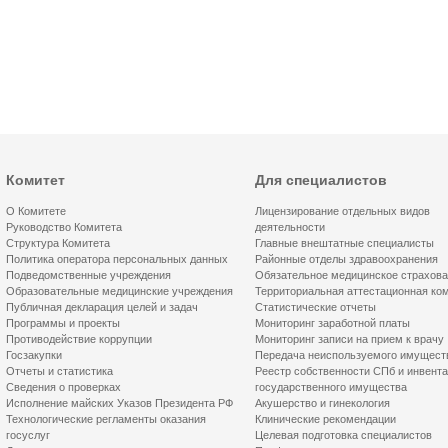
Комитет
Для специалистов
О Комитете
Лицензирование отдельных видов
Руководство Комитета
деятельности
Структура Комитета
Главные внештатные специалисты
Политика оператора персональных данных
Районные отделы здравоохранения
Подведомственные учреждения
Обязательное медицинское страхов
Образовательные медицинские учреждения
Территориальная аттестационная ко
Публичная декларация целей и задач
Статистические отчеты
Программы и проекты
Мониторинг заработной платы
Противодействие коррупции
Мониторинг записи на прием к врачу
Госзакупки
Передача неиспользуемого имущест
Отчеты и статистика
Реестр собственности СПб и инвент
Сведения о проверках
государственного имущества
Исполнение майских Указов Президента РФ
Акушерство и гинекология
Технологические регламенты оказания
Клинические рекомендации
госуслуг
Целевая подготовка специалистов