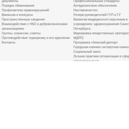
Документы
Профессиональные стандарты
Порядок обжалования
Антидопинговое обеспечение
Профилактика правонарушений
Наставничество
Вакансии и конкурсы
Резерв руководителей ГУП и ГУ
Пространственные сведения
Вакансии медицинского персонала в
Взаимодействие с НКО и добровольческими
учреждениях здравоохранения Санкт
организациями
Петербурга
Группы, комиссии, советы
Маркировка лекарственных препарат
Противодействие терроризму и его идеологии
МДЛП)
Контакты
Программа «Земский доктор»
Городская клинико-экспертная комис
Социальный заказ
Лучшие практики оптимизации в сфе
здравоохранения