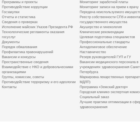
Программы и проекты
Мониторинг заработной платы
Противодействие коррупции
Мониторинг записи на прием к врачу
Госзакупки
Передача неиспользуемого имущест
Отчеты и статистика
Реестр собственности СПб и инвент
Сведения о проверках
государственного имущества
Исполнение майских Указов Президента РФ
Акушерство и гинекология
Технологические регламенты оказания
Клинические рекомендации
госуслуг
Целевая подготовка специалистов
Документы
Профессиональные стандарты
Порядок обжалования
Антидопинговое обеспечение
Профилактика правонарушений
Наставничество
Вакансии и конкурсы
Резерв руководителей ГУП и ГУ
Пространственные сведения
Вакансии медицинского персонала в
Взаимодействие с НКО и добровольческими
учреждениях здравоохранения Санкт
организациями
Петербурга
Группы, комиссии, советы
Маркировка лекарственных препарат
Противодействие терроризму и его идеологии
МДЛП)
Контакты
Программа «Земский доктор»
Городская клинико-экспертная комис
Социальный заказ
Лучшие практики оптимизации в сфе
здравоохранения