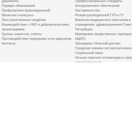
Документы
Профессиональные стандарты
Порядок обжалования
Антидопинговое обеспечение
Профилактика правонарушений
Наставничество
Вакансии и конкурсы
Резерв руководителей ГУП и ГУ
Пространственные сведения
Вакансии медицинского персонала в
Взаимодействие с НКО и добровольческими
учреждениях здравоохранения Санкт
организациями
Петербурга
Группы, комиссии, советы
Маркировка лекарственных препарат
Противодействие терроризму и его идеологии
МДЛП)
Контакты
Программа «Земский доктор»
Городская клинико-экспертная комис
Социальный заказ
Лучшие практики оптимизации в сфе
здравоохранения