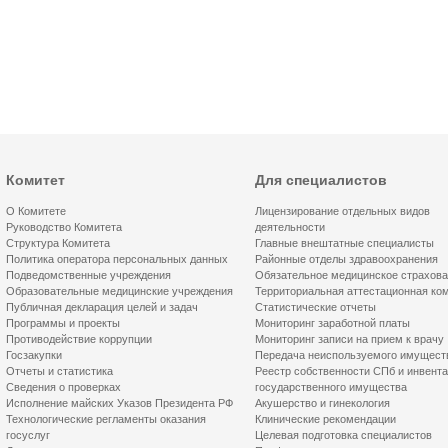
Комитет
Для специалистов
О Комитете
Лицензирование отдельных видов
Руководство Комитета
деятельности
Структура Комитета
Главные внештатные специалисты
Политика оператора персональных данных
Районные отделы здравоохранения
Подведомственные учреждения
Обязательное медицинское страхов
Образовательные медицинские учреждения
Территориальная аттестационная ко
Публичная декларация целей и задач
Статистические отчеты
Программы и проекты
Мониторинг заработной платы
Противодействие коррупции
Мониторинг записи на прием к врачу
Госзакупки
Передача неиспользуемого имущест
Отчеты и статистика
Реестр собственности СПб и инвент
Сведения о проверках
государственного имущества
Исполнение майских Указов Президента РФ
Акушерство и гинекология
Технологические регламенты оказания
Клинические рекомендации
госуслуг
Целевая подготовка специалистов