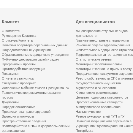
Комитет
Для специалистов
О Комитете
Лицензирование отдельных видов
Руководство Комитета
деятельности
Структура Комитета
Главные внештатные специалисты
Политика оператора персональных данных
Районные отделы здравоохранения
Подведомственные учреждения
Обязательное медицинское страхов
Образовательные медицинские учреждения
Территориальная аттестационная ко
Публичная декларация целей и задач
Статистические отчеты
Программы и проекты
Мониторинг заработной платы
Противодействие коррупции
Мониторинг записи на прием к врачу
Госзакупки
Передача неиспользуемого имущест
Отчеты и статистика
Реестр собственности СПб и инвент
Сведения о проверках
государственного имущества
Исполнение майских Указов Президента РФ
Акушерство и гинекология
Технологические регламенты оказания
Клинические рекомендации
госуслуг
Целевая подготовка специалистов
Документы
Профессиональные стандарты
Порядок обжалования
Антидопинговое обеспечение
Профилактика правонарушений
Наставничество
Вакансии и конкурсы
Резерв руководителей ГУП и ГУ
Пространственные сведения
Вакансии медицинского персонала в
Взаимодействие с НКО и добровольческими
учреждениях здравоохранения Санкт
организациями
Петербурга