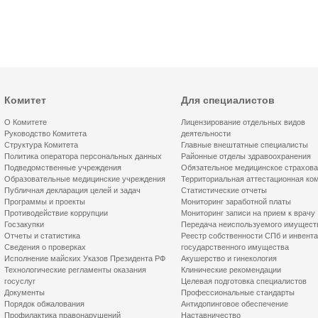
Комитет
Для специалистов
О Комитете
Лицензирование отдельных видов
Руководство Комитета
деятельности
Структура Комитета
Главные внештатные специалисты
Политика оператора персональных данных
Районные отделы здравоохранения
Подведомственные учреждения
Обязательное медицинское страхов
Образовательные медицинские учреждения
Территориальная аттестационная ко
Публичная декларация целей и задач
Статистические отчеты
Программы и проекты
Мониторинг заработной платы
Противодействие коррупции
Мониторинг записи на прием к врачу
Госзакупки
Передача неиспользуемого имущест
Отчеты и статистика
Реестр собственности СПб и инвент
Сведения о проверках
государственного имущества
Исполнение майских Указов Президента РФ
Акушерство и гинекология
Технологические регламенты оказания
Клинические рекомендации
госуслуг
Целевая подготовка специалистов
Документы
Профессиональные стандарты
Порядок обжалования
Антидопинговое обеспечение
Профилактика правонарушений
Наставничество