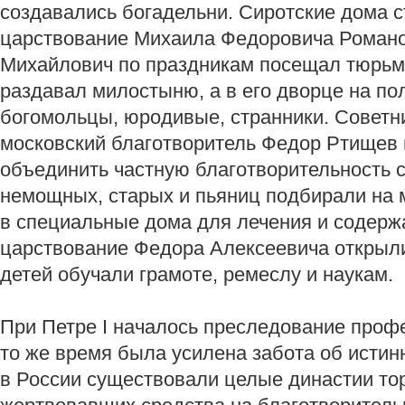
создавались богадельни. Сиротские дома с
царствование Михаила Федоровича Романо
Михайлович по праздникам посещал тюрьмы
раздавал милостыню, а в его дворце на п
богомольцы, юродивые, странники. Советн
московский благотворитель Федор Ртищев
объединить частную благотворительность с
немощных, старых и пьяниц подбирали на 
в специальные дома для лечения и содержа
царствование Федора Алексеевича открыли
детей обучали грамоте, ремеслу и наукам.
При Петре I началось преследование проф
то же время была усилена забота об истин
в России существовали целые династии то