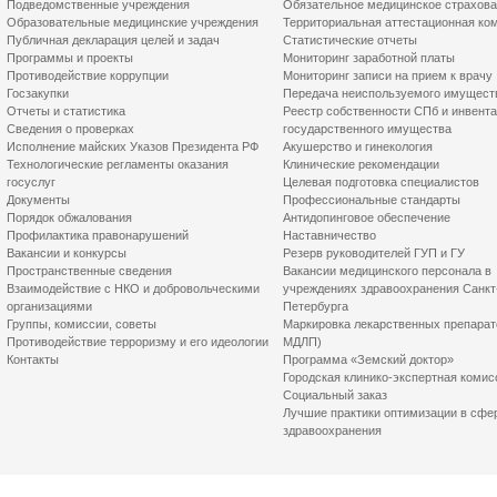
Подведомственные учреждения
Обязательное медицинское страхов
Образовательные медицинские учреждения
Территориальная аттестационная ко
Публичная декларация целей и задач
Статистические отчеты
Программы и проекты
Мониторинг заработной платы
Противодействие коррупции
Мониторинг записи на прием к врачу
Госзакупки
Передача неиспользуемого имущест
Отчеты и статистика
Реестр собственности СПб и инвент
Сведения о проверках
государственного имущества
Исполнение майских Указов Президента РФ
Акушерство и гинекология
Технологические регламенты оказания
Клинические рекомендации
госуслуг
Целевая подготовка специалистов
Документы
Профессиональные стандарты
Порядок обжалования
Антидопинговое обеспечение
Профилактика правонарушений
Наставничество
Вакансии и конкурсы
Резерв руководителей ГУП и ГУ
Пространственные сведения
Вакансии медицинского персонала в
Взаимодействие с НКО и добровольческими
учреждениях здравоохранения Санкт
организациями
Петербурга
Группы, комиссии, советы
Маркировка лекарственных препарат
Противодействие терроризму и его идеологии
МДЛП)
Контакты
Программа «Земский доктор»
Городская клинико-экспертная комис
Социальный заказ
Лучшие практики оптимизации в сфе
здравоохранения