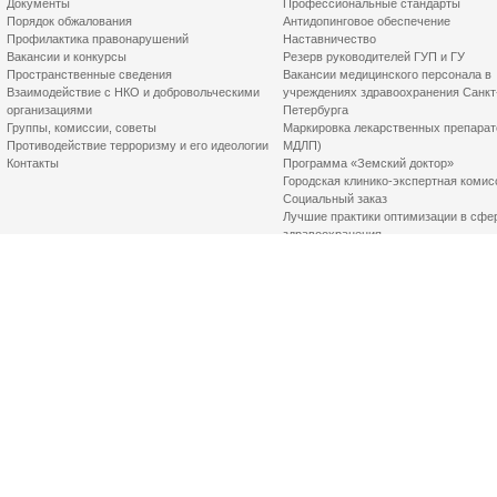
Документы
Профессиональные стандарты
Порядок обжалования
Антидопинговое обеспечение
Профилактика правонарушений
Наставничество
Вакансии и конкурсы
Резерв руководителей ГУП и ГУ
Пространственные сведения
Вакансии медицинского персонала в
Взаимодействие с НКО и добровольческими
учреждениях здравоохранения Санкт
организациями
Петербурга
Группы, комиссии, советы
Маркировка лекарственных препарат
Противодействие терроризму и его идеологии
МДЛП)
Контакты
Программа «Земский доктор»
Городская клинико-экспертная комис
Социальный заказ
Лучшие практики оптимизации в сфе
здравоохранения