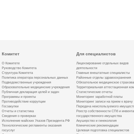
Комитет
Для специалистов
О Комитете
Лицензирование отдельных видов
Руководство Комитета
деятельности
Структура Комитета
Главные внештатные специалисты
Политика оператора персональных данных
Районные отделы здравоохранения
Подведомственные учреждения
Обязательное медицинское страхов
Образовательные медицинские учреждения
Территориальная аттестационная ко
Публичная декларация целей и задач
Статистические отчеты
Программы и проекты
Мониторинг заработной платы
Противодействие коррупции
Мониторинг записи на прием к врачу
Госзакупки
Передача неиспользуемого имущест
Отчеты и статистика
Реестр собственности СПб и инвент
Сведения о проверках
государственного имущества
Исполнение майских Указов Президента РФ
Акушерство и гинекология
Технологические регламенты оказания
Клинические рекомендации
госуслуг
Целевая подготовка специалистов