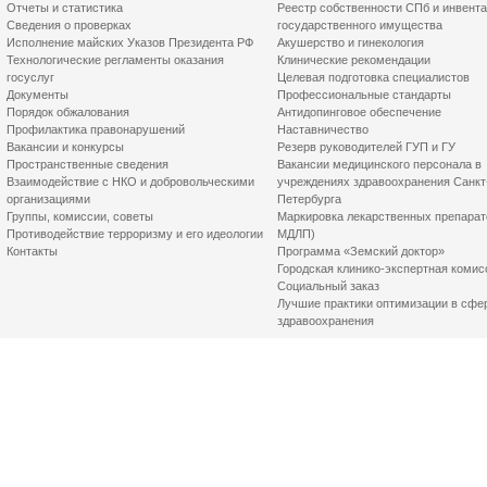
Отчеты и статистика
Реестр собственности СПб и инвент
Сведения о проверках
государственного имущества
Исполнение майских Указов Президента РФ
Акушерство и гинекология
Технологические регламенты оказания
Клинические рекомендации
госуслуг
Целевая подготовка специалистов
Документы
Профессиональные стандарты
Порядок обжалования
Антидопинговое обеспечение
Профилактика правонарушений
Наставничество
Вакансии и конкурсы
Резерв руководителей ГУП и ГУ
Пространственные сведения
Вакансии медицинского персонала в
Взаимодействие с НКО и добровольческими
учреждениях здравоохранения Санкт
организациями
Петербурга
Группы, комиссии, советы
Маркировка лекарственных препарат
Противодействие терроризму и его идеологии
МДЛП)
Контакты
Программа «Земский доктор»
Городская клинико-экспертная комис
Социальный заказ
Лучшие практики оптимизации в сфе
здравоохранения