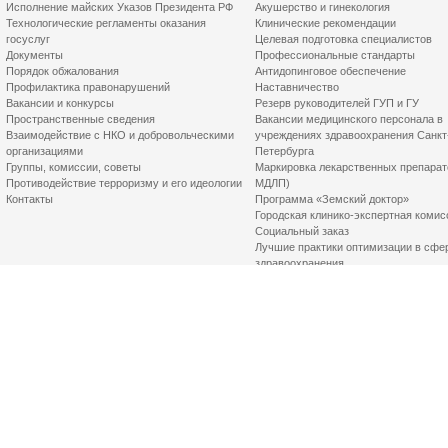
Исполнение майских Указов Президента РФ
Акушерство и гинекология
Технологические регламенты оказания
Клинические рекомендации
госуслуг
Целевая подготовка специалистов
Документы
Профессиональные стандарты
Порядок обжалования
Антидопинговое обеспечение
Профилактика правонарушений
Наставничество
Вакансии и конкурсы
Резерв руководителей ГУП и ГУ
Пространственные сведения
Вакансии медицинского персонала в
Взаимодействие с НКО и добровольческими
учреждениях здравоохранения Санкт
организациями
Петербурга
Группы, комиссии, советы
Маркировка лекарственных препарат
Противодействие терроризму и его идеологии
МДЛП)
Контакты
Программа «Земский доктор»
Городская клинико-экспертная комис
Социальный заказ
Лучшие практики оптимизации в сфе
здравоохранения