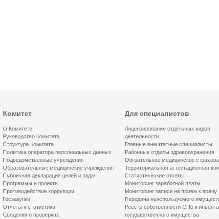
Комитет
Для специалистов
О Комитете
Лицензирование отдельных видов
Руководство Комитета
деятельности
Структура Комитета
Главные внештатные специалисты
Политика оператора персональных данных
Районные отделы здравоохранения
Подведомственные учреждения
Обязательное медицинское страхов
Образовательные медицинские учреждения
Территориальная аттестационная ко
Публичная декларация целей и задач
Статистические отчеты
Программы и проекты
Мониторинг заработной платы
Противодействие коррупции
Мониторинг записи на прием к врачу
Госзакупки
Передача неиспользуемого имущест
Отчеты и статистика
Реестр собственности СПб и инвент
Сведения о проверках
государственного имущества