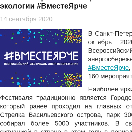
экологии #ВместеЯрче
14 сентября 2020
В Санкт-Петер
октябрь 20
Всеросс
энергосбе
#ВместеЯрче
160 мероприят
Наиболее ярк
Фестиваля традиционно является Городс
который ранее проходил на главных от
Стрелка Васильевского острова, парк 30
собирал более 5000 участников. В св
ситуацией в стране в этом году в период