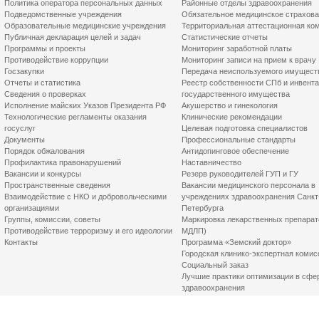
Политика оператора персональных данных
Районные отделы здравоохранения
Подведомственные учреждения
Обязательное медицинское страхов
Образовательные медицинские учреждения
Территориальная аттестационная ко
Публичная декларация целей и задач
Статистические отчеты
Программы и проекты
Мониторинг заработной платы
Противодействие коррупции
Мониторинг записи на прием к врачу
Госзакупки
Передача неиспользуемого имущест
Отчеты и статистика
Реестр собственности СПб и инвент
Сведения о проверках
государственного имущества
Исполнение майских Указов Президента РФ
Акушерство и гинекология
Технологические регламенты оказания
Клинические рекомендации
госуслуг
Целевая подготовка специалистов
Документы
Профессиональные стандарты
Порядок обжалования
Антидопинговое обеспечение
Профилактика правонарушений
Наставничество
Вакансии и конкурсы
Резерв руководителей ГУП и ГУ
Пространственные сведения
Вакансии медицинского персонала в
Взаимодействие с НКО и добровольческими
учреждениях здравоохранения Санкт
организациями
Петербурга
Группы, комиссии, советы
Маркировка лекарственных препарат
Противодействие терроризму и его идеологии
МДЛП)
Контакты
Программа «Земский доктор»
Городская клинико-экспертная комис
Социальный заказ
Лучшие практики оптимизации в сфе
здравоохранения