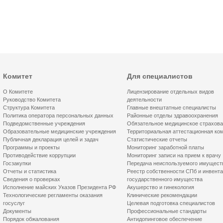
Комитет
Для специалистов
О Комитете
Лицензирование отдельных видов
Руководство Комитета
деятельности
Структура Комитета
Главные внештатные специалисты
Политика оператора персональных данных
Районные отделы здравоохранения
Подведомственные учреждения
Обязательное медицинское страхов
Образовательные медицинские учреждения
Территориальная аттестационная ко
Публичная декларация целей и задач
Статистические отчеты
Программы и проекты
Мониторинг заработной платы
Противодействие коррупции
Мониторинг записи на прием к врачу
Госзакупки
Передача неиспользуемого имущест
Отчеты и статистика
Реестр собственности СПб и инвент
Сведения о проверках
государственного имущества
Исполнение майских Указов Президента РФ
Акушерство и гинекология
Технологические регламенты оказания
Клинические рекомендации
госуслуг
Целевая подготовка специалистов
Документы
Профессиональные стандарты
Порядок обжалования
Антидопинговое обеспечение