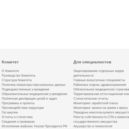
Комитет
Для специалистов
О Комитете
Лицензирование отдельных видов
Руководство Комитета
деятельности
Структура Комитета
Главные внештатные специалисты
Политика оператора персональных данных
Районные отделы здравоохранения
Подведомственные учреждения
Обязательное медицинское страхов
Образовательные медицинские учреждения
Территориальная аттестационная ко
Публичная декларация целей и задач
Статистические отчеты
Программы и проекты
Мониторинг заработной платы
Противодействие коррупции
Мониторинг записи на прием к врачу
Госзакупки
Передача неиспользуемого имущест
Отчеты и статистика
Реестр собственности СПб и инвент
Сведения о проверках
государственного имущества
Исполнение майских Указов Президента РФ
Акушерство и гинекология