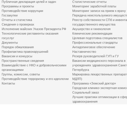
Публичная декларация целей и задач
Статистические отчеты
Программы и проекты
Мониторинг заработной платы
Противодействие коррупции
Мониторинг записи на прием к врачу
Госзакупки
Передача неиспользуемого имущест
Отчеты и статистика
Реестр собственности СПб и инвент
Сведения о проверках
государственного имущества
Исполнение майских Указов Президента РФ
Акушерство и гинекология
Технологические регламенты оказания
Клинические рекомендации
госуслуг
Целевая подготовка специалистов
Документы
Профессиональные стандарты
Порядок обжалования
Антидопинговое обеспечение
Профилактика правонарушений
Наставничество
Вакансии и конкурсы
Резерв руководителей ГУП и ГУ
Пространственные сведения
Вакансии медицинского персонала в
Взаимодействие с НКО и добровольческими
учреждениях здравоохранения Санкт
организациями
Петербурга
Группы, комиссии, советы
Маркировка лекарственных препарат
Противодействие терроризму и его идеологии
МДЛП)
Контакты
Программа «Земский доктор»
Городская клинико-экспертная комис
Социальный заказ
Лучшие практики оптимизации в сфе
здравоохранения