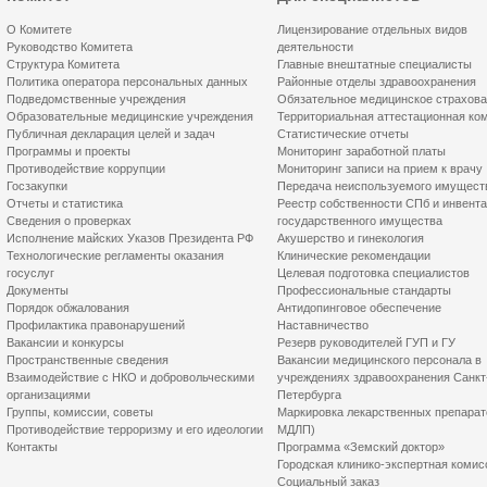
О Комитете
Лицензирование отдельных видов
Руководство Комитета
деятельности
Структура Комитета
Главные внештатные специалисты
Политика оператора персональных данных
Районные отделы здравоохранения
Подведомственные учреждения
Обязательное медицинское страхов
Образовательные медицинские учреждения
Территориальная аттестационная ко
Публичная декларация целей и задач
Статистические отчеты
Программы и проекты
Мониторинг заработной платы
Противодействие коррупции
Мониторинг записи на прием к врачу
Госзакупки
Передача неиспользуемого имущест
Отчеты и статистика
Реестр собственности СПб и инвент
Сведения о проверках
государственного имущества
Исполнение майских Указов Президента РФ
Акушерство и гинекология
Технологические регламенты оказания
Клинические рекомендации
госуслуг
Целевая подготовка специалистов
Документы
Профессиональные стандарты
Порядок обжалования
Антидопинговое обеспечение
Профилактика правонарушений
Наставничество
Вакансии и конкурсы
Резерв руководителей ГУП и ГУ
Пространственные сведения
Вакансии медицинского персонала в
Взаимодействие с НКО и добровольческими
учреждениях здравоохранения Санкт
организациями
Петербурга
Группы, комиссии, советы
Маркировка лекарственных препарат
Противодействие терроризму и его идеологии
МДЛП)
Контакты
Программа «Земский доктор»
Городская клинико-экспертная комис
Социальный заказ