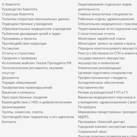
О Комитете
Лицензирование отдельных видов
Руководство Комитета
деятельности
Структура Комитета
Главные внештатные специалисты
Политика оператора персональных данных
Районные отделы здравоохранения
Подведомственные учреждения
Обязательное медицинское страхов
Образовательные медицинские учреждения
Территориальная аттестационная ко
Публичная декларация целей и задач
Статистические отчеты
Программы и проекты
Мониторинг заработной платы
Противодействие коррупции
Мониторинг записи на прием к врачу
Госзакупки
Передача неиспользуемого имущест
Отчеты и статистика
Реестр собственности СПб и инвент
Сведения о проверках
государственного имущества
Исполнение майских Указов Президента РФ
Акушерство и гинекология
Технологические регламенты оказания
Клинические рекомендации
госуслуг
Целевая подготовка специалистов
Документы
Профессиональные стандарты
Порядок обжалования
Антидопинговое обеспечение
Профилактика правонарушений
Наставничество
Вакансии и конкурсы
Резерв руководителей ГУП и ГУ
Пространственные сведения
Вакансии медицинского персонала в
Взаимодействие с НКО и добровольческими
учреждениях здравоохранения Санкт
организациями
Петербурга
Группы, комиссии, советы
Маркировка лекарственных препарат
Противодействие терроризму и его идеологии
МДЛП)
Контакты
Программа «Земский доктор»
Городская клинико-экспертная комис
Социальный заказ
Лучшие практики оптимизации в сфе