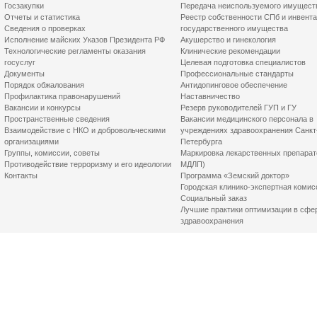
Госзакупки
Передача неиспользуемого имущест
Отчеты и статистика
Реестр собственности СПб и инвент
Сведения о проверках
государственного имущества
Исполнение майских Указов Президента РФ
Акушерство и гинекология
Технологические регламенты оказания
Клинические рекомендации
госуслуг
Целевая подготовка специалистов
Документы
Профессиональные стандарты
Порядок обжалования
Антидопинговое обеспечение
Профилактика правонарушений
Наставничество
Вакансии и конкурсы
Резерв руководителей ГУП и ГУ
Пространственные сведения
Вакансии медицинского персонала в
Взаимодействие с НКО и добровольческими
учреждениях здравоохранения Санкт
организациями
Петербурга
Группы, комиссии, советы
Маркировка лекарственных препарат
Противодействие терроризму и его идеологии
МДЛП)
Контакты
Программа «Земский доктор»
Городская клинико-экспертная комис
Социальный заказ
Лучшие практики оптимизации в сфе
здравоохранения