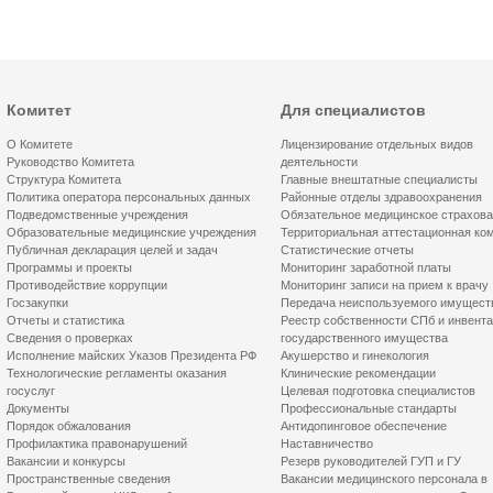
Комитет
Для специалистов
О Комитете
Лицензирование отдельных видов
Руководство Комитета
деятельности
Структура Комитета
Главные внештатные специалисты
Политика оператора персональных данных
Районные отделы здравоохранения
Подведомственные учреждения
Обязательное медицинское страхов
Образовательные медицинские учреждения
Территориальная аттестационная ко
Публичная декларация целей и задач
Статистические отчеты
Программы и проекты
Мониторинг заработной платы
Противодействие коррупции
Мониторинг записи на прием к врачу
Госзакупки
Передача неиспользуемого имущест
Отчеты и статистика
Реестр собственности СПб и инвент
Сведения о проверках
государственного имущества
Исполнение майских Указов Президента РФ
Акушерство и гинекология
Технологические регламенты оказания
Клинические рекомендации
госуслуг
Целевая подготовка специалистов
Документы
Профессиональные стандарты
Порядок обжалования
Антидопинговое обеспечение
Профилактика правонарушений
Наставничество
Вакансии и конкурсы
Резерв руководителей ГУП и ГУ
Пространственные сведения
Вакансии медицинского персонала в