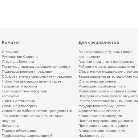
Комитет
Для специалистов
О Комитете
Лицензирование отдельных видов
Руководство Комитета
деятельности
Структура Комитета
Главные внештатные специалисты
Политика оператора персональных данных
Районные отделы здравоохранения
Подведомственные учреждения
Обязательное медицинское страхов
Образовательные медицинские учреждения
Территориальная аттестационная ко
Публичная декларация целей и задач
Статистические отчеты
Программы и проекты
Мониторинг заработной платы
Противодействие коррупции
Мониторинг записи на прием к врачу
Госзакупки
Передача неиспользуемого имущест
Отчеты и статистика
Реестр собственности СПб и инвент
Сведения о проверках
государственного имущества
Исполнение майских Указов Президента РФ
Акушерство и гинекология
Технологические регламенты оказания
Клинические рекомендации
госуслуг
Целевая подготовка специалистов
Документы
Профессиональные стандарты
Порядок обжалования
Антидопинговое обеспечение
Профилактика правонарушений
Наставничество