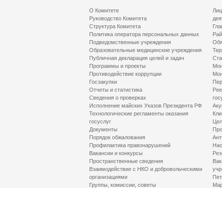
О Комитете
Лиц
Руководство Комитета
дея
Структура Комитета
Гла
Политика оператора персональных данных
Рай
Подведомственные учреждения
Обя
Образовательные медицинские учреждения
Тер
Публичная декларация целей и задач
Ста
Программы и проекты
Мон
Противодействие коррупции
Мон
Госзакупки
Пер
Отчеты и статистика
Рее
Сведения о проверках
гос
Исполнение майских Указов Президента РФ
Аку
Технологические регламенты оказания
Кли
госуслуг
Цел
Документы
Про
Порядок обжалования
Ант
Профилактика правонарушений
Нас
Вакансии и конкурсы
Рез
Пространственные сведения
Вак
Взаимодействие с НКО и добровольческими
учр
организациями
Пет
Группы, комиссии, советы
Мар
Противодействие терроризму и его идеологии
МД
Контакты
Про
Гор
Соц