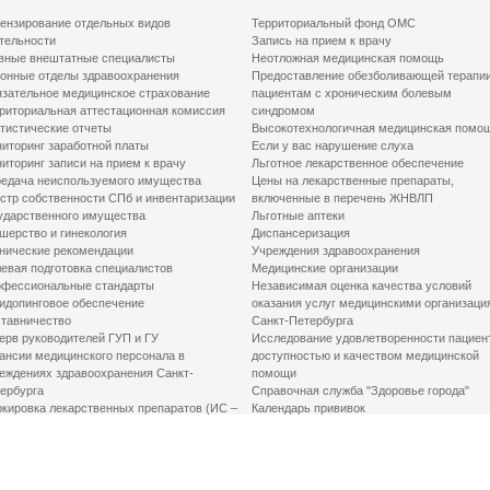
ензирование отдельных видов
Территориальный фонд ОМС
тельности
Запись на прием к врачу
вные внештатные специалисты
Неотложная медицинская помощь
онные отделы здравоохранения
Предоставление обезболивающей терапи
зательное медицинское страхование
пациентам с хроническим болевым
риториальная аттестационная комиссия
синдромом
тистические отчеты
Высокотехнологичная медицинская помо
иторинг заработной платы
Если у вас нарушение слуха
иторинг записи на прием к врачу
Льготное лекарственное обеспечение
едача неиспользуемого имущества
Цены на лекарственные препараты,
стр собственности СПб и инвентаризации
включенные в перечень ЖНВЛП
ударственного имущества
Льготные аптеки
шерство и гинекология
Диспансеризация
нические рекомендации
Учреждения здравоохранения
евая подготовка специалистов
Медицинские организации
фессиональные стандарты
Независимая оценка качества условий
идопинговое обеспечение
оказания услуг медицинскими организаци
тавничество
Санкт-Петербурга
ерв руководителей ГУП и ГУ
Исследование удовлетворенности пациен
ансии медицинского персонала в
доступностью и качеством медицинской
еждениях здравоохранения Санкт-
помощи
ербурга
Справочная служба "Здоровье города"
кировка лекарственных препаратов (ИС –
Календарь прививок
ЛП)
График закрытия роддомов
грамма «Земский доктор»
Акушерство и гинекология
одская клинико-экспертная комиссия
Здоровье детей
иальный заказ
Донорство крови