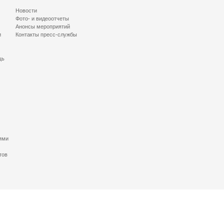
Новости
Фото- и видеоотчеты
Анонсы мероприятий
и
Контакты пресс-службы
щь
ями
тов