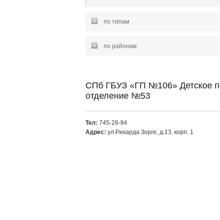
по типам
по районам
СПб ГБУЗ «ГП №106» Детское п
отделение №53
Тел:
745-28-94
Адрес:
ул.Рихарда Зорге, д.13, корп. 1