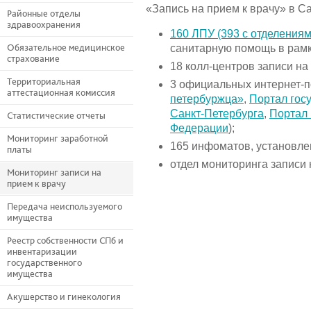
«Запись на прием к врачу» в С
Районные отделы
здравоохранения
160 ЛПУ (393 с отделениям
Обязательное медицинское
санитарную помощь в рам
страхование
18 колл-центров записи на
Территориальная
3 официальных интернет-п
аттестационная комиссия
петербуржца»
,
Портал гос
Санкт-Петербурга
,
Портал 
Статистические отчеты
Федерации
);
Мониторинг заработной
165 инфоматов, установле
платы
отдел мониторинга записи 
Мониторинг записи на
прием к врачу
Передача неиспользуемого
имущества
Реестр собственности СПб и
инвентаризации
государственного
имущества
Акушерство и гинекология