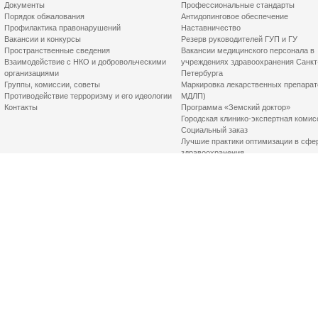
Документы
Профессиональные стандарты
Порядок обжалования
Антидопинговое обеспечение
Профилактика правонарушений
Наставничество
Вакансии и конкурсы
Резерв руководителей ГУП и ГУ
Пространственные сведения
Вакансии медицинского персонала в
Взаимодействие с НКО и добровольческими
учреждениях здравоохранения Санкт
организациями
Петербурга
Группы, комиссии, советы
Маркировка лекарственных препарат
Противодействие терроризму и его идеологии
МДЛП)
Контакты
Программа «Земский доктор»
Городская клинико-экспертная комис
Социальный заказ
Лучшие практики оптимизации в сфе
здравоохранения