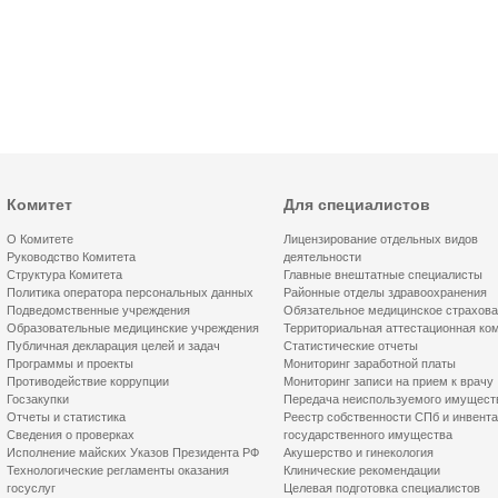
Комитет
Для специалистов
О Комитете
Лицензирование отдельных видов
Руководство Комитета
деятельности
Структура Комитета
Главные внештатные специалисты
Политика оператора персональных данных
Районные отделы здравоохранения
Подведомственные учреждения
Обязательное медицинское страхов
Образовательные медицинские учреждения
Территориальная аттестационная ко
Публичная декларация целей и задач
Статистические отчеты
Программы и проекты
Мониторинг заработной платы
Противодействие коррупции
Мониторинг записи на прием к врачу
Госзакупки
Передача неиспользуемого имущест
Отчеты и статистика
Реестр собственности СПб и инвент
Сведения о проверках
государственного имущества
Исполнение майских Указов Президента РФ
Акушерство и гинекология
Технологические регламенты оказания
Клинические рекомендации
госуслуг
Целевая подготовка специалистов