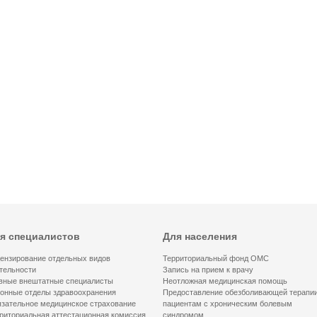
я специалистов
Для населения
ензирование отдельных видов
Территориальный фонд ОМС
тельности
Запись на прием к врачу
вные внештатные специалисты
Неотложная медицинская помощь
онные отделы здравоохранения
Предоставление обезболивающей терапи
зательное медицинское страхование
пациентам с хроническим болевым
риториальная аттестационная комиссия
синдромом