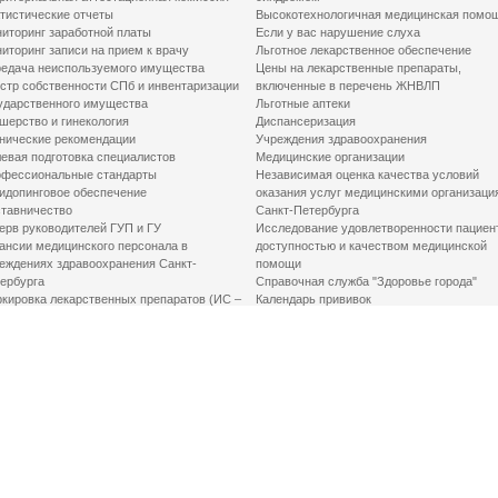
тистические отчеты
Высокотехнологичная медицинская помо
иторинг заработной платы
Если у вас нарушение слуха
иторинг записи на прием к врачу
Льготное лекарственное обеспечение
едача неиспользуемого имущества
Цены на лекарственные препараты,
стр собственности СПб и инвентаризации
включенные в перечень ЖНВЛП
ударственного имущества
Льготные аптеки
шерство и гинекология
Диспансеризация
нические рекомендации
Учреждения здравоохранения
евая подготовка специалистов
Медицинские организации
фессиональные стандарты
Независимая оценка качества условий
идопинговое обеспечение
оказания услуг медицинскими организаци
тавничество
Санкт-Петербурга
ерв руководителей ГУП и ГУ
Исследование удовлетворенности пациен
ансии медицинского персонала в
доступностью и качеством медицинской
еждениях здравоохранения Санкт-
помощи
ербурга
Справочная служба "Здоровье города"
кировка лекарственных препаратов (ИС –
Календарь прививок
ЛП)
График закрытия роддомов
грамма «Земский доктор»
Акушерство и гинекология
одская клинико-экспертная комиссия
Здоровье детей
иальный заказ
Донорство крови
шие практики оптимизации в сфере
Государственные услуги
авоохранения
Совет по защите прав пациентов
Мероприятия по улучшению качества жиз
инвалидов
Первая помощь
ВАЖНО ЗНАТЬ
Фонд «Круг добра»