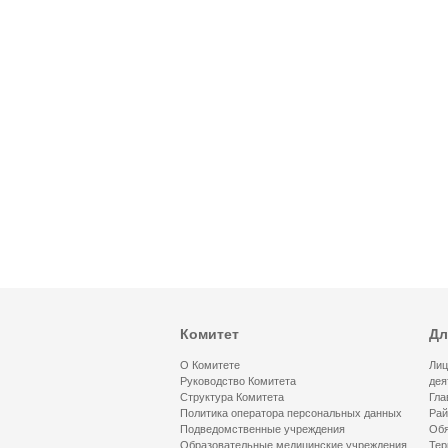
Комитет
Дл
О Комитете
Лиц
Руководство Комитета
дея
Структура Комитета
Гла
Политика оператора персональных данных
Рай
Подведомственные учреждения
Обя
Образовательные медицинские учреждения
Тер