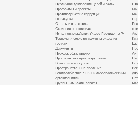
Публичная декларация целей и задач
Ста
Программы и проекты
Мон
Противодействие коррупции
Мон
Госзакупки
Пер
Отчеты и статистика
Рее
Сведения о проверках
гос
Исполнение майских Указов Президента РФ
Аку
Технологические регламенты оказания
Кли
госуслуг
Цел
Документы
Про
Порядок обжалования
Ант
Профилактика правонарушений
Нас
Вакансии и конкурсы
Рез
Пространственные сведения
Вак
Взаимодействие с НКО и добровольческими
учр
организациями
Пет
Группы, комиссии, советы
Мар
Противодействие терроризму и его идеологии
МД
Контакты
Про
Гор
Соц
Луч
здр