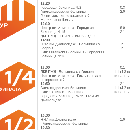
12:20
Городская больница №2 -
0:3
Александровская больница
2:0
Госпиталь для ветеранов войн -
Мариинская больница
13:10
Центр им. Алмазова - Городская
8:0
больница №15
2:1
ДКБ РЖД – РНИИТО им. Вредена
14:00
НИИ им. Джанелидзе - Больница св.
1:1
Георгия
1:1
Елизаветинская больница - Городская
больница №26
13:00
0:1
ДКБ РЖД - Больница св. Георгия
1:1 (4:3 п
Центр им. Алмазова - Госпиталь для
пенальти
ветеранов войн
13:50
2:1
Александровская больница -
1:1 (4:3 п
Елизаветинская больница
пенальти
Городская больница №26 - НИИ им.
Джанелидзе
10:30
НИИ им. Джанелидзе
1:0
- Александровская больница
10:30