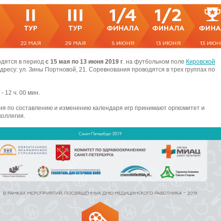
одятся в период
с 15 мая по 13 июня 2019 г
. на футбольном поле
Кировской
дресу: ул. Зины Портновой, 21. Соревнования проводятся в трех группах по
- 12 ч. 00 мин.
я по составлению и изменению календаря игр принимают оргкомитет и
коллегия.