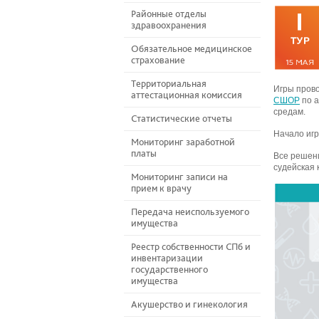
Районные отделы
здравоохранения
Обязательное медицинское
страхование
Территориальная
Игры пров
аттестационная комиссия
СШОР
по а
средам.
Статистические отчеты
Начало игр 
Мониторинг заработной
платы
Все решени
судейская 
Мониторинг записи на
прием к врачу
Передача неиспользуемого
имущества
Реестр собственности СПб и
инвентаризации
государственного
имущества
Акушерство и гинекология