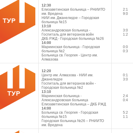
12:30
Елизаветинская больница – РНИИТО
2:1
им. Вредена
9:0
НИИ им. Джанелидзе – Городская
больница №15
13:10
Александровская больница -
3:0
Госпиталь для ветеранов войн
1:2
ДКБ РЖД - Городская больница №26
14:00
Мариинская больница - Городская
0:0
больница №2
0:3
Больница св. Георгия - Центр им.
Алмазова
12:20
Центр им. Алмазова - НИИ им.
0:1
Джанелидзе
3:0
Госпиталь для ветеранов войн -
Городская больница №2
13:10
Мариинская больница -
2:4
Александровская больница
0:4
Елизаветинская больница – ДКБ РЖД
14:00
Больница св. Георгия - Городская
5:2
больница №15
1:1
Городская больница №26 – РНИИТО
им. Вредена