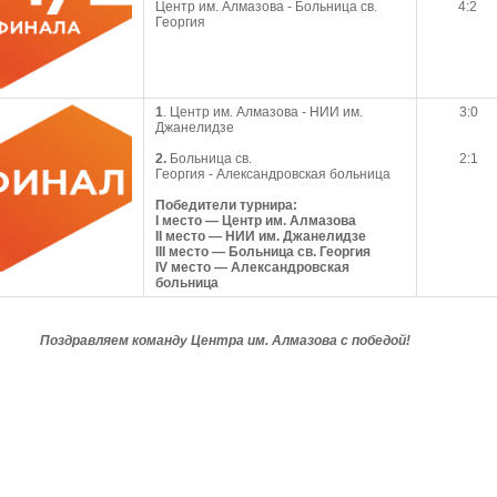
Центр им. Алмазова - Больница св.
4:2
Георгия
1
. Центр им. Алмазова - НИИ им.
3:0
Джанелидзе
2.
Больница св.
2:1
Георгия - Александровская больница
Победители турнира:
I место — Центр им. Алмазова
II место — НИИ им. Джанелидзе
III место — Больница св. Георгия
IV место
— Александровская
больница
Поздравляем команду Центра им. Алмазова с победой!