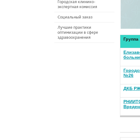
Городская клинико-
экспертная комиссия
Социальный заказ
Лучшие практики
оптимизации в сфере
здравоохранения
Группа
Елизав
больни
Городс
№26
ДКБ Р
РНИИТО
Вреден