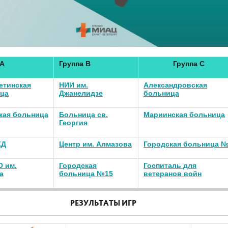
 А
Группа В
Группа С
етинская
НИИ им.
Александровская
ца
Джанелидзе
больница
кая больница
Больница св.
Мариинская больница
Георгия
ЖД
Центр им. Алмазова
Городская больница 
 им.
Городская
Госпиталь для
а
больница №15
ветеранов войн
РЕЗУЛЬТАТЫ ИГР