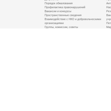
Порядок обжалования
Ант
Профилактика правонарушений
Нас
Вакансии и конкурсы
Рез
Пространственные сведения
Вак
Взаимодействие с НКО и добровольческими
учр
организациями
Пет
Группы, комиссии, советы
Мар
Противодействие терроризму и его идеологии
МД
Контакты
Про
Гор
Соц
Луч
здр