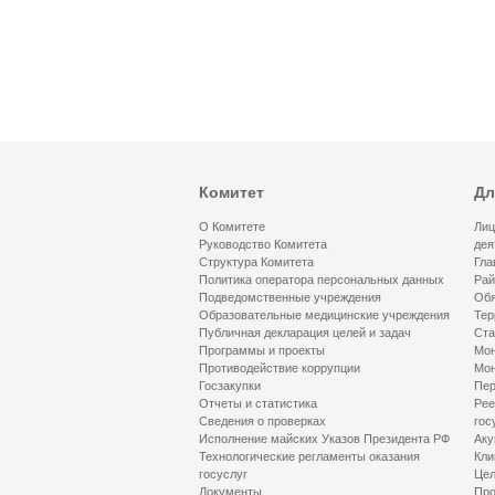
Комитет
Дл
О Комитете
Лиц
Руководство Комитета
дея
Структура Комитета
Гла
Политика оператора персональных данных
Рай
Подведомственные учреждения
Обя
Образовательные медицинские учреждения
Тер
Публичная декларация целей и задач
Ста
Программы и проекты
Мон
Противодействие коррупции
Мон
Госзакупки
Пер
Отчеты и статистика
Рее
Сведения о проверках
гос
Исполнение майских Указов Президента РФ
Аку
Технологические регламенты оказания
Кли
госуслуг
Цел
Документы
Про