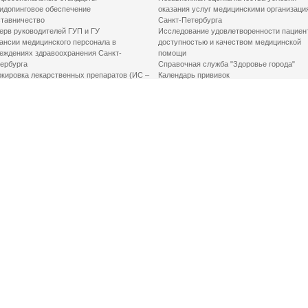
идопинговое обеспечение
оказания услуг медицинскими организаци
тавничество
Санкт-Петербурга
ерв руководителей ГУП и ГУ
Исследование удовлетворенности пациен
ансии медицинского персонала в
доступностью и качеством медицинской
еждениях здравоохранения Санкт-
помощи
ербурга
Справочная служба "Здоровье города"
кировка лекарственных препаратов (ИС –
Календарь прививок
ЛП)
График закрытия роддомов
грамма «Земский доктор»
Акушерство и гинекология
одская клинико-экспертная комиссия
Здоровье детей
иальный заказ
Донорство крови
шие практики оптимизации в сфере
Государственные услуги
авоохранения
Совет по защите прав пациентов
Мероприятия по улучшению качества жиз
инвалидов
Первая помощь
ВАЖНО ЗНАТЬ
Фонд «Круг добра»
Маршрутизация пациентов в медицинские
организации
Как оформить медсправку для владения
оружием
Доступная среда
Медицинская реабилитация для взрослых
Медицинская реабилитация для детей
Справочная информация
Кабиенты медико-психологического
консультирования