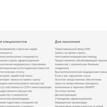
я специалистов
Для населения
ензирование отдельных видов
Территориальный фонд ОМС
тельности
Запись на прием к врачу
вные внештатные специалисты
Неотложная медицинская помощь
онные отделы здравоохранения
Предоставление обезболивающей терапи
зательное медицинское страхование
пациентам с хроническим болевым
риториальная аттестационная комиссия
синдромом
тистические отчеты
Высокотехнологичная медицинская помо
иторинг заработной платы
Если у вас нарушение слуха
иторинг записи на прием к врачу
Льготное лекарственное обеспечение
едача неиспользуемого имущества
Цены на лекарственные препараты,
стр собственности СПб и инвентаризации
включенные в перечень ЖНВЛП
ударственного имущества
Льготные аптеки
шерство и гинекология
Диспансеризация
нические рекомендации
Учреждения здравоохранения
евая подготовка специалистов
Медицинские организации
фессиональные стандарты
Независимая оценка качества условий