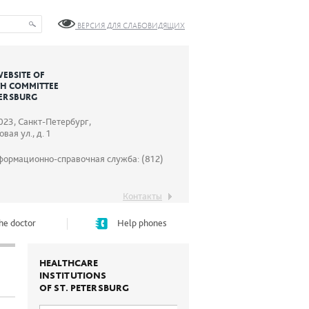
ВЕРСИЯ ДЛЯ СЛАБОВИДЯЩИХ
WEBSITE OF
TH COMMITTEE
TERSBURG
023, Санкт-Петербург,
вая ул., д. 1
формационно-справочная служба: (812)
Контакты
he doctor
Help phones
HEALTHCARE
INSTITUTIONS
OF ST. PETERSBURG