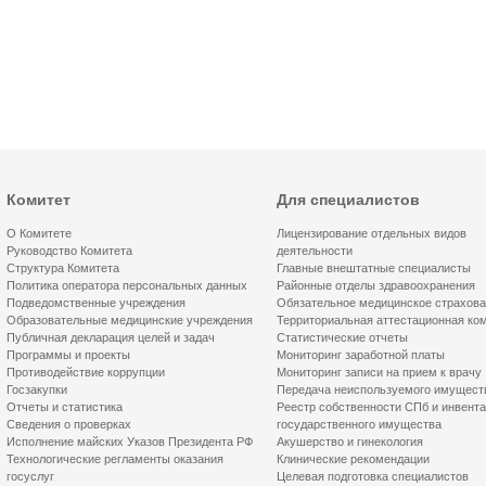
Комитет
Для специалистов
О Комитете
Лицензирование отдельных видов
Руководство Комитета
деятельности
Структура Комитета
Главные внештатные специалисты
Политика оператора персональных данных
Районные отделы здравоохранения
Подведомственные учреждения
Обязательное медицинское страхов
Образовательные медицинские учреждения
Территориальная аттестационная ко
Публичная декларация целей и задач
Статистические отчеты
Программы и проекты
Мониторинг заработной платы
Противодействие коррупции
Мониторинг записи на прием к врачу
Госзакупки
Передача неиспользуемого имущест
Отчеты и статистика
Реестр собственности СПб и инвент
Сведения о проверках
государственного имущества
Исполнение майских Указов Президента РФ
Акушерство и гинекология
Технологические регламенты оказания
Клинические рекомендации
госуслуг
Целевая подготовка специалистов