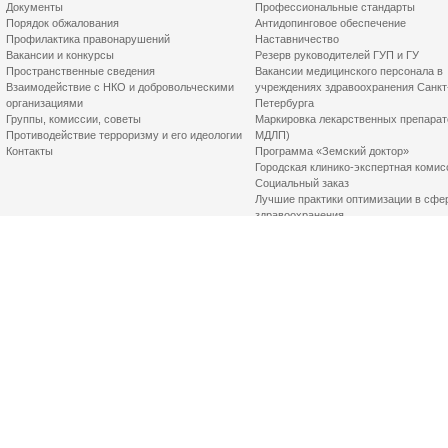
Документы
Профессиональные стандарты
Порядок обжалования
Антидопинговое обеспечение
Профилактика правонарушений
Наставничество
Вакансии и конкурсы
Резерв руководителей ГУП и ГУ
Пространственные сведения
Вакансии медицинского персонала в
Взаимодействие с НКО и добровольческими
учреждениях здравоохранения Санкт
организациями
Петербурга
Группы, комиссии, советы
Маркировка лекарственных препарат
Противодействие терроризму и его идеологии
МДЛП)
Контакты
Программа «Земский доктор»
Городская клинико-экспертная комис
Социальный заказ
Лучшие практики оптимизации в сфе
здравоохранения