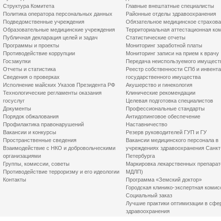
Структура Комитета
Главные внештатные специалисты
Политика оператора персональных данных
Районные отделы здравоохранения
Подведомственные учреждения
Обязательное медицинское страхов
Образовательные медицинские учреждения
Территориальная аттестационная ко
Публичная декларация целей и задач
Статистические отчеты
Программы и проекты
Мониторинг заработной платы
Противодействие коррупции
Мониторинг записи на прием к врачу
Госзакупки
Передача неиспользуемого имущест
Отчеты и статистика
Реестр собственности СПб и инвент
Сведения о проверках
государственного имущества
Исполнение майских Указов Президента РФ
Акушерство и гинекология
Технологические регламенты оказания
Клинические рекомендации
госуслуг
Целевая подготовка специалистов
Документы
Профессиональные стандарты
Порядок обжалования
Антидопинговое обеспечение
Профилактика правонарушений
Наставничество
Вакансии и конкурсы
Резерв руководителей ГУП и ГУ
Пространственные сведения
Вакансии медицинского персонала в
Взаимодействие с НКО и добровольческими
учреждениях здравоохранения Санкт
организациями
Петербурга
Группы, комиссии, советы
Маркировка лекарственных препарат
Противодействие терроризму и его идеологии
МДЛП)
Контакты
Программа «Земский доктор»
Городская клинико-экспертная комис
Социальный заказ
Лучшие практики оптимизации в сфе
здравоохранения