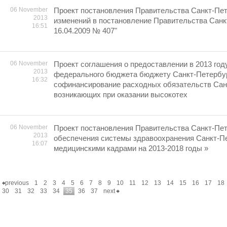
06 November
Проект постановления Правительства Санкт-Пет
2013
изменений в постановление Правительства Санк
16:51
16.04.2009 № 407"
06 November
Проект соглашения о предоставлении в 2013 год
2013
федерального бюджета бюджету Санкт-Петербур
16:32
софинансирование расходных обязательств Сан
возникающих при оказании высокотех
06 November
Проект постановления Правительства Санкт-Пе
2013
обеспечения системы здравоохранения Санкт-П
16:07
медицинскими кадрами на 2013-2018 годы »
previous
1
2
3
4
5
6
7
8
9
10
11
12
13
14
15
16
17
18
30
31
32
33
34
35
36
37
next