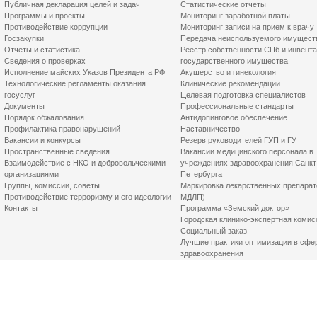
Публичная декларация целей и задач
Статистические отчеты
Программы и проекты
Мониторинг заработной платы
Противодействие коррупции
Мониторинг записи на прием к врачу
Госзакупки
Передача неиспользуемого имущест
Отчеты и статистика
Реестр собственности СПб и инвент
Сведения о проверках
государственного имущества
Исполнение майских Указов Президента РФ
Акушерство и гинекология
Технологические регламенты оказания
Клинические рекомендации
госуслуг
Целевая подготовка специалистов
Документы
Профессиональные стандарты
Порядок обжалования
Антидопинговое обеспечение
Профилактика правонарушений
Наставничество
Вакансии и конкурсы
Резерв руководителей ГУП и ГУ
Пространственные сведения
Вакансии медицинского персонала в
Взаимодействие с НКО и добровольческими
учреждениях здравоохранения Санкт
организациями
Петербурга
Группы, комиссии, советы
Маркировка лекарственных препарат
Противодействие терроризму и его идеологии
МДЛП)
Контакты
Программа «Земский доктор»
Городская клинико-экспертная комис
Социальный заказ
Лучшие практики оптимизации в сфе
здравоохранения