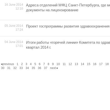
16 June 2014
Адреса отделений МФЦ Санкт-Петербурга, где м
12:10
документы на лицензирование
05 June 2014
Проект госпрограммы развития здравоохранения
17:24
04 June 2014
Итоги работы «горячей линии» Комитета по здра
17:01
квартал 2014 г.
previous
1
2
3
4
5
6
7
8
9
10
11
12
13
14
15
16
17
18
30
31
32
33
34
35
36
37
next