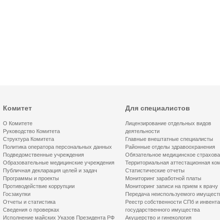
Комитет
Для специалистов
О Комитете
Лицензирование отдельных видов
Руководство Комитета
деятельности
Структура Комитета
Главные внештатные специалисты
Политика оператора персональных данных
Районные отделы здравоохранения
Подведомственные учреждения
Обязательное медицинское страхов
Образовательные медицинские учреждения
Территориальная аттестационная ко
Публичная декларация целей и задач
Статистические отчеты
Программы и проекты
Мониторинг заработной платы
Противодействие коррупции
Мониторинг записи на прием к врачу
Госзакупки
Передача неиспользуемого имущест
Отчеты и статистика
Реестр собственности СПб и инвент
Сведения о проверках
государственного имущества
Исполнение майских Указов Президента РФ
Акушерство и гинекология