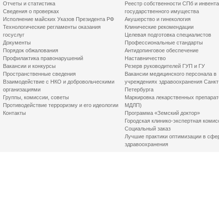
Отчеты и статистика
Реестр собственности СПб и инвент
Сведения о проверках
государственного имущества
Исполнение майских Указов Президента РФ
Акушерство и гинекология
Технологические регламенты оказания
Клинические рекомендации
госуслуг
Целевая подготовка специалистов
Документы
Профессиональные стандарты
Порядок обжалования
Антидопинговое обеспечение
Профилактика правонарушений
Наставничество
Вакансии и конкурсы
Резерв руководителей ГУП и ГУ
Пространственные сведения
Вакансии медицинского персонала в
Взаимодействие с НКО и добровольческими
учреждениях здравоохранения Санкт
организациями
Петербурга
Группы, комиссии, советы
Маркировка лекарственных препарат
Противодействие терроризму и его идеологии
МДЛП)
Контакты
Программа «Земский доктор»
Городская клинико-экспертная комис
Социальный заказ
Лучшие практики оптимизации в сфе
здравоохранения