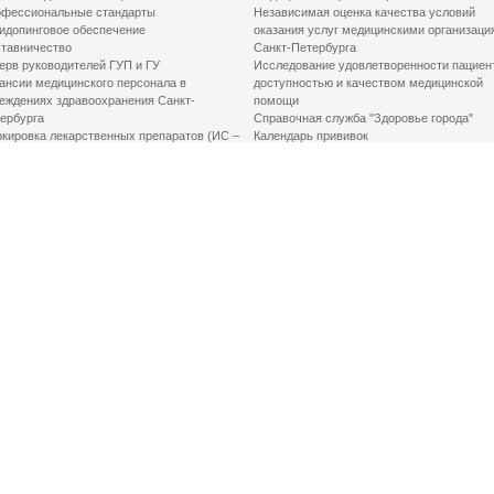
фессиональные стандарты
Независимая оценка качества условий
идопинговое обеспечение
оказания услуг медицинскими организаци
тавничество
Санкт-Петербурга
ерв руководителей ГУП и ГУ
Исследование удовлетворенности пациен
ансии медицинского персонала в
доступностью и качеством медицинской
еждениях здравоохранения Санкт-
помощи
ербурга
Справочная служба "Здоровье города"
кировка лекарственных препаратов (ИС –
Календарь прививок
ЛП)
График закрытия роддомов
грамма «Земский доктор»
Акушерство и гинекология
одская клинико-экспертная комиссия
Здоровье детей
иальный заказ
Донорство крови
шие практики оптимизации в сфере
Государственные услуги
авоохранения
Совет по защите прав пациентов
Мероприятия по улучшению качества жиз
инвалидов
Первая помощь
ВАЖНО ЗНАТЬ
Фонд «Круг добра»
Маршрутизация пациентов в медицинские
организации
Как оформить медсправку для владения
оружием
Доступная среда
Медицинская реабилитация для взрослых
Медицинская реабилитация для детей
Справочная информация
Кабиенты медико-психологического