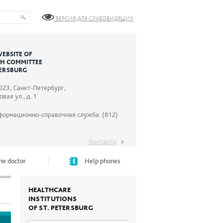
ВЕРСИЯ ДЛЯ СЛАБОВИДЯЩИХ
WEBSITE OF
TH COMMITTEE
TERSBURG
023, Санкт-Петербург,
вая ул., д. 1
формационно-справочная служба: (812)
Контакты
he doctor
Help phones
HEALTHCARE
INSTITUTIONS
OF ST. PETERSBURG