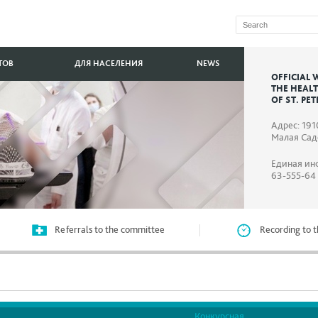
ТОВ
ДЛЯ НАСЕЛЕНИЯ
NEWS
OFFICIAL 
THE HEAL
OF ST. PE
Адрес: 191
Малая Садо
Единая ин
63-555-64
Referrals to the committee
Recording to t
Конкурсная