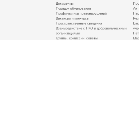
Документы
Про
Порядок обжалования
Ант
Профилактика правонарушений
Нас
Вакансии и конкурсы
Рез
Пространственные сведения
Вак
Взаимодействие с НКО и добровольческими
учр
организациями
Пет
Группы, комиссии, советы
Мар
Противодействие терроризму и его идеологии
МД
Контакты
Про
Гор
Соц
Луч
здр