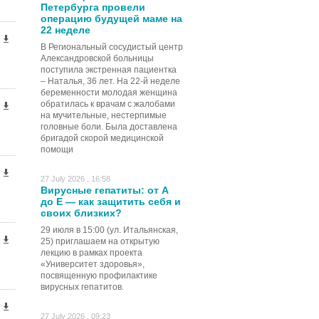
Петербурга провели
операцию будущей маме на
22 неделе
В Региональный сосудистый центр
Александровской больницы
поступила экстренная пациентка
– Наталья, 36 лет. На 22-й неделе
беременности молодая женщина
обратилась к врачам с жалобами
на мучительные, нестерпимые
головные боли. Была доставлена
бригадой скорой медицинской
помощи
27 July 2026 , 16:58
Вирусные гепатиты: от А
до Е — как защитить себя и
своих близких?
29 июля в 15:00 (ул. Итальянская,
25) приглашаем на открытую
лекцию в рамках проекта
«Университет здоровья»,
посвященную профилактике
вирусных гепатитов.
27 July 2026 , 09:23