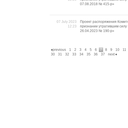
07.08.2018 № 415-р»
07 July 2023
Проект распоряжения Комите
12:23
признании утратившим силу
26.04.2023 № 190-р»
previous
1
2
3
4
5
6
7
8
9
10
11
30
31
32
33
34
35
36
37
next