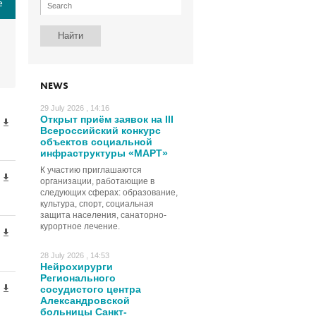
е
NEWS
29 July 2026 , 14:16
Открыт приём заявок на III
Всероссийский конкурс
объектов социальной
инфраструктуры «МАРТ»
К участию приглашаются
организации, работающие в
следующих сферах: образование,
культура, спорт, социальная
защита населения, санаторно-
курортное лечение.
28 July 2026 , 14:53
Нейрохирурги
Регионального
сосудистого центра
Александровской
больницы Санкт-