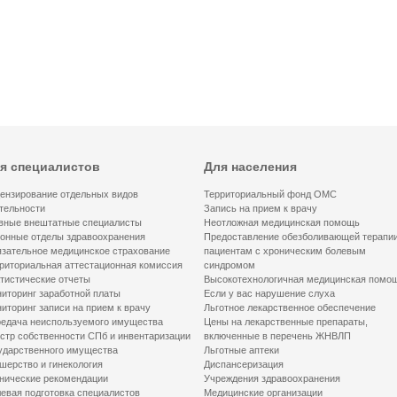
я специалистов
Для населения
ензирование отдельных видов
Территориальный фонд ОМС
тельности
Запись на прием к врачу
вные внештатные специалисты
Неотложная медицинская помощь
онные отделы здравоохранения
Предоставление обезболивающей терапи
зательное медицинское страхование
пациентам с хроническим болевым
риториальная аттестационная комиссия
синдромом
тистические отчеты
Высокотехнологичная медицинская помо
иторинг заработной платы
Если у вас нарушение слуха
иторинг записи на прием к врачу
Льготное лекарственное обеспечение
едача неиспользуемого имущества
Цены на лекарственные препараты,
стр собственности СПб и инвентаризации
включенные в перечень ЖНВЛП
ударственного имущества
Льготные аптеки
шерство и гинекология
Диспансеризация
нические рекомендации
Учреждения здравоохранения
евая подготовка специалистов
Медицинские организации