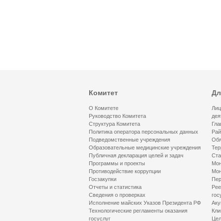
Комитет
Дл
О Комитете
Лиц
Руководство Комитета
дея
Структура Комитета
Гла
Политика оператора персональных данных
Рай
Подведомственные учреждения
Обя
Образовательные медицинские учреждения
Тер
Публичная декларация целей и задач
Ста
Программы и проекты
Мон
Противодействие коррупции
Мон
Госзакупки
Пер
Отчеты и статистика
Рее
Сведения о проверках
гос
Исполнение майских Указов Президента РФ
Аку
Технологические регламенты оказания
Кли
госуслуг
Цел