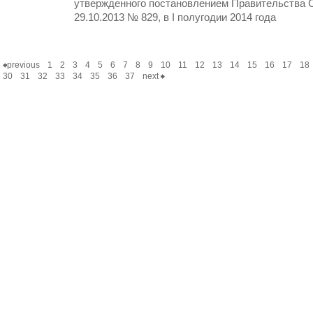
утвержденного постановлением Правительства С
29.10.2013 № 829, в I полугодии 2014 года
previous
1
2
3
4
5
6
7
8
9
10
11
12
13
14
15
16
17
18
30
31
32
33
34
35
36
37
next