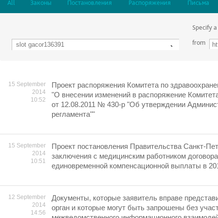
All
Законы
Постановления
Распоряжения
Письма
Specify a
from
15 September
Проект распоряжения Комитета по здравоохране
2014
"О внесении изменений в распоряжение Комитет
10:52
от 12.08.2011 № 430-р "Об утверждении Админис
регламента""
15 September
Проект постановления Правительства Санкт-Пет
2014
заключения с медицинским работником договора
10:51
единовременной компенсационной выплаты в 201
12 September
Документы, которые заявитель вправе представ
2014
орган и которые могут быть запрошены без учас
14:56
межведомственного информационного взаимодей