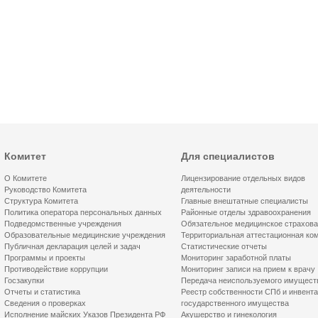
Комитет
Для специалистов
О Комитете
Лицензирование отдельных видов
Руководство Комитета
деятельности
Структура Комитета
Главные внештатные специалисты
Политика оператора персональных данных
Районные отделы здравоохранения
Подведомственные учреждения
Обязательное медицинское страхов
Образовательные медицинские учреждения
Территориальная аттестационная ко
Публичная декларация целей и задач
Статистические отчеты
Программы и проекты
Мониторинг заработной платы
Противодействие коррупции
Мониторинг записи на прием к врачу
Госзакупки
Передача неиспользуемого имущест
Отчеты и статистика
Реестр собственности СПб и инвент
Сведения о проверках
государственного имущества
Исполнение майских Указов Президента РФ
Акушерство и гинекология