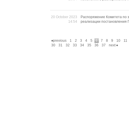
20 October 2023
Распоряжение Комитета по з
14:54
реализации постановления П
previous
1
2
3
4
5
6
7
8
9
10
11
30
31
32
33
34
35
36
37
next