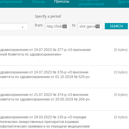
Приказы
аспоряжения
Письма
Друго
документация
Specify a period
from
to
дравоохранению от 24.07.2023 № 377-р «О признании
(0 bytes)
ений Комитета по здравоохранению»
дравоохранению от 24.07.2023 № 376-р «О внесении
(0 bytes)
омитета по здравоохранению от 01.10.2019 № 525-р»
дравоохранению от 21.07.2023 № 374-р «О внесении
(0 bytes)
омитета по здравоохранению от 20.05.2019 № 264-р»
дравоохранению от 29.03.2023 № 135-р «О порядке
(0 bytes)
логических лекарственных препаратов в рамках
офилактических прививок и их передачи медицинским