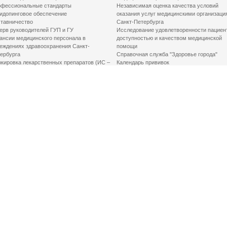
фессиональные стандарты
Независимая оценка качества условий
идопинговое обеспечение
оказания услуг медицинскими организаци
тавничество
Санкт-Петербурга
ерв руководителей ГУП и ГУ
Исследование удовлетворенности пациен
ансии медицинского персонала в
доступностью и качеством медицинской
еждениях здравоохранения Санкт-
помощи
ербурга
Справочная служба "Здоровье города"
кировка лекарственных препаратов (ИС –
Календарь прививок
ЛП)
График закрытия роддомов
грамма «Земский доктор»
Акушерство и гинекология
одская клинико-экспертная комиссия
Здоровье детей
иальный заказ
Донорство крови
шие практики оптимизации в сфере
Государственные услуги
авоохранения
Совет по защите прав пациентов
Мероприятия по улучшению качества жиз
инвалидов
Первая помощь
ВАЖНО ЗНАТЬ
Фонд «Круг добра»
Маршрутизация пациентов в медицинские
организации
Как оформить медсправку для владения
оружием
Доступная среда
Медицинская реабилитация для взрослых
Медицинская реабилитация для детей
Справочная информация
Кабиенты медико-психологического