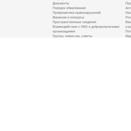
Документы
Про
Порядок обжалования
Ант
Профилактика правонарушений
Нас
Вакансии и конкурсы
Рез
Пространственные сведения
Вак
Взаимодействие с НКО и добровольческими
учр
организациями
Пет
Группы, комиссии, советы
Мар
Противодействие терроризму и его идеологии
МД
Контакты
Про
Гор
Соц
Луч
здр