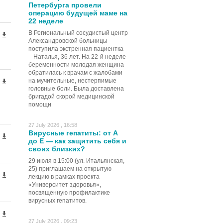
Петербурга провели
операцию будущей маме на
22 неделе
В Региональный сосудистый центр
Александровской больницы
поступила экстренная пациентка
– Наталья, 36 лет. На 22-й неделе
беременности молодая женщина
обратилась к врачам с жалобами
на мучительные, нестерпимые
головные боли. Была доставлена
бригадой скорой медицинской
помощи
27 July 2026 , 16:58
Вирусные гепатиты: от А
до Е — как защитить себя и
своих близких?
29 июля в 15:00 (ул. Итальянская,
25) приглашаем на открытую
лекцию в рамках проекта
«Университет здоровья»,
посвященную профилактике
вирусных гепатитов.
27 July 2026 , 09:23