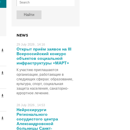
е
NEWS
29 July 2026 , 14:16
Открыт приём заявок на III
Всероссийский конкурс
объектов социальной
инфраструктуры «МАРТ»
К участию приглашаются
организации, работающие в
следующих сферах: образование,
культура, спорт, социальная
защита населения, санаторно-
курортное лечение.
28 July 2026 , 14:53
Нейрохирурги
Регионального
сосудистого центра
Александровской
больницы Санкт-