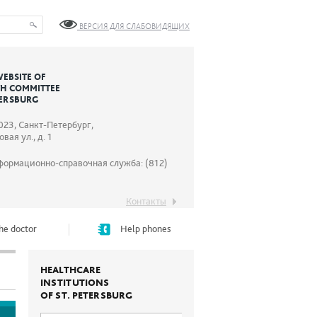
ВЕРСИЯ ДЛЯ СЛАБОВИДЯЩИХ
WEBSITE OF
TH COMMITTEE
TERSBURG
023, Санкт-Петербург,
вая ул., д. 1
формационно-справочная служба: (812)
Контакты
he doctor
Help phones
HEALTHCARE
INSTITUTIONS
OF ST. PETERSBURG