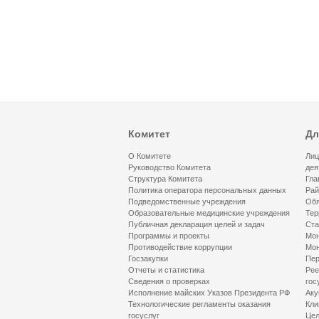
Комитет
Дл
О Комитете
Лиц
Руководство Комитета
дея
Структура Комитета
Гла
Политика оператора персональных данных
Рай
Подведомственные учреждения
Обя
Образовательные медицинские учреждения
Тер
Публичная декларация целей и задач
Ста
Программы и проекты
Мон
Противодействие коррупции
Мон
Госзакупки
Пер
Отчеты и статистика
Рее
Сведения о проверках
гос
Исполнение майских Указов Президента РФ
Аку
Технологические регламенты оказания
Кли
госуслуг
Цел