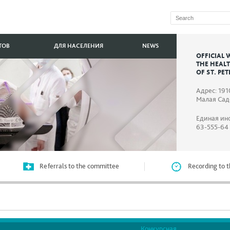
ТОВ
ДЛЯ НАСЕЛЕНИЯ
NEWS
OFFICIAL 
THE HEAL
OF ST. PE
Адрес: 191
Малая Садо
Единая ин
63-555-64
Referrals to the committee
Recording to t
Конкурсная